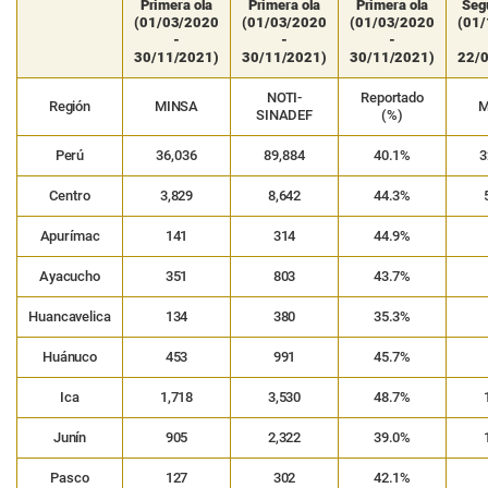
Primera ola
Primera ola
Primera ola
Seg
(01/03/2020
(01/03/2020
(01/03/2020
(01
-
-
-
30/11/2021)
30/11/2021)
30/11/2021)
22/
NOTI-
Reportado
Región
MINSA
M
SINADEF
(%)
Perú
36,036
89,884
40.1%
3
Centro
3,829
8,642
44.3%
Apurímac
141
314
44.9%
Ayacucho
351
803
43.7%
Huancavelica
134
380
35.3%
Huánuco
453
991
45.7%
Ica
1,718
3,530
48.7%
Junín
905
2,322
39.0%
Pasco
127
302
42.1%