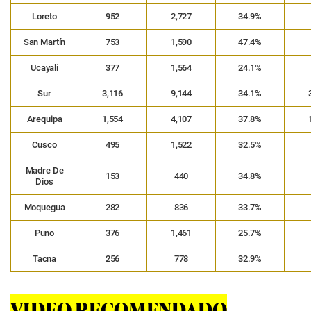
Loreto
952
2,727
34.9%
San Martín
753
1,590
47.4%
Ucayali
377
1,564
24.1%
Sur
3,116
9,144
34.1%
Arequipa
1,554
4,107
37.8%
Cusco
495
1,522
32.5%
Madre De
153
440
34.8%
Dios
Moquegua
282
836
33.7%
Puno
376
1,461
25.7%
Tacna
256
778
32.9%
VIDEO RECOMENDADO