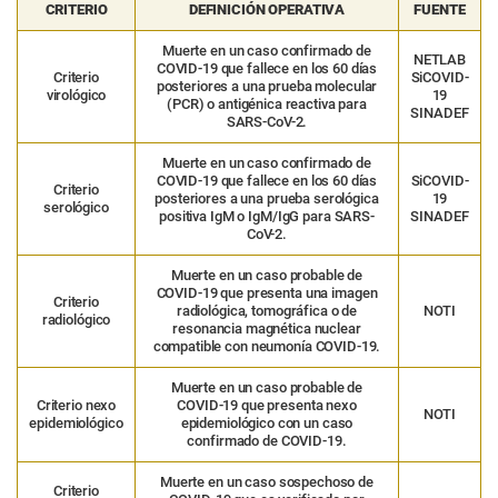
CRITERIO
DEFINICIÓN OPERATIVA
FUENTE
Muerte en un caso confirmado de
NETLAB
COVID-19 que fallece en los 60 días
Criterio
SiCOVID-
posteriores a una prueba molecular
virológico
19
(PCR) o antigénica reactiva para
SINADEF
SARS-CoV-2.
Muerte en un caso confirmado de
COVID-19 que fallece en los 60 días
SiCOVID-
Criterio
posteriores a una prueba serológica
19
serológico
positiva IgM o IgM/IgG para SARS-
SINADEF
CoV-2.
Muerte en un caso probable de
COVID-19 que presenta una imagen
Criterio
radiológica, tomográfica o de
NOTI
radiológico
resonancia magnética nuclear
compatible con neumonía COVID-19.
Muerte en un caso probable de
Criterio nexo
COVID-19 que presenta nexo
NOTI
epidemiológico
epidemiológico con un caso
confirmado de COVID-19.
Muerte en un caso sospechoso de
Criterio