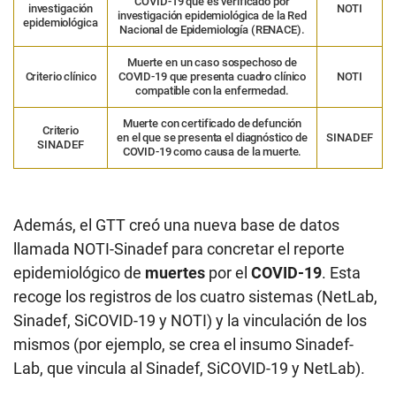
COVID-19 que es verificado por
investigación
NOTI
investigación epidemiológica de la Red
epidemiológica
Nacional de Epidemiología (RENACE).
Muerte en un caso sospechoso de
Criterio
clínico
COVID-19 que presenta cuadro clínico
NOTI
compatible con la enfermedad.
Muerte con certificado de defunción
Criterio
en el que se presenta el diagnóstico de
SINADEF
SINADEF
COVID-19 como causa de la muerte.
Además, el GTT creó una nueva base de datos
llamada NOTI-Sinadef para concretar el reporte
epidemiológico de
muertes
por el
COVID-19
. Esta
recoge los registros de los cuatro sistemas (NetLab,
Sinadef, SiCOVID-19 y NOTI) y la vinculación de los
mismos (por ejemplo, se crea el insumo Sinadef-
Lab, que vincula al Sinadef, SiCOVID-19 y NetLab).