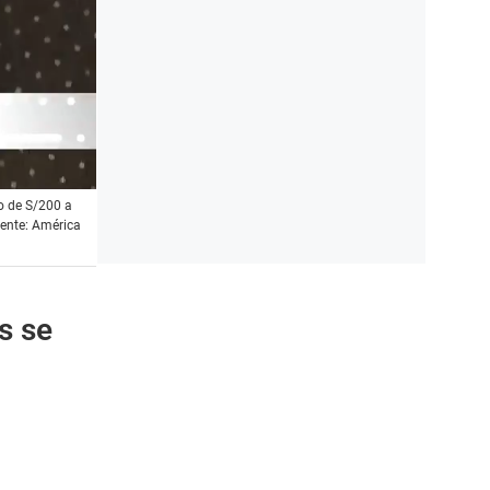
o de S/200 a
uente: América
s se