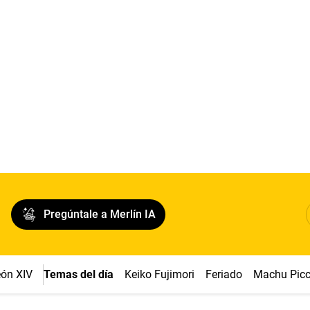
Pregúntale a Merlín IA
ón XIV
Temas del día
Keiko Fujimori
Feriado
Machu Pic