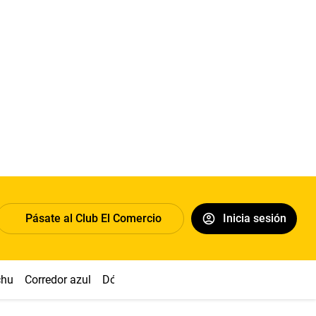
Pásate al Club El Comercio
Inicia sesión
chu
Corredor azul
Dólar
Congreso
Nasca
Acuña
Toled