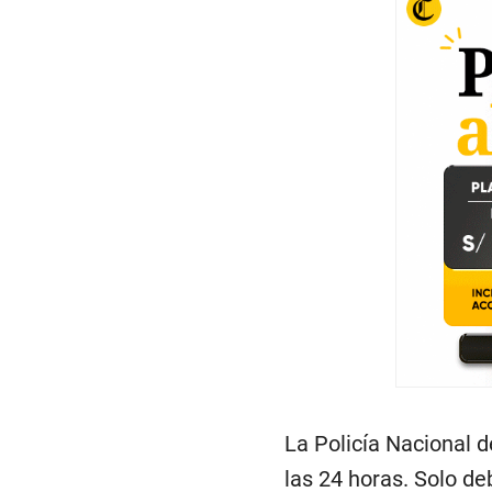
,
3
7
s
e
c
o
n
d
s
V
o
l
u
m
e
0
%
La Policía Nacional 
las 24 horas. Solo de