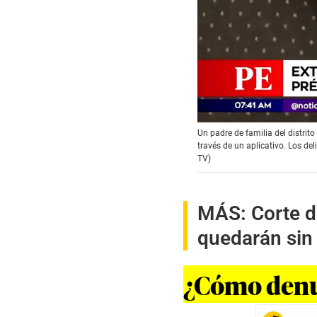
0
Un padre de familia del distri
s
través de un aplicativo. Los de
e
TV)
c
o
n
d
s
MÁS:
Corte d
o
f
quedarán sin 
1
m
i
¿Cómo denun
n
u
t
e