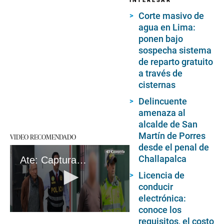
INTERESAR
Corte masivo de
agua en Lima:
ponen bajo
sospecha sistema
de reparto gratuito
a través de
cisternas
Delincuente
amenaza al
alcalde de San
Martín de Porres
VIDEO RECOMENDADO
desde el penal de
Challapalca
Ate: Capturan a sujeto acusado de embarazar a su sobrina de 15 años
Licencia de
conducir
electrónica:
conoce los
0
requisitos, el costo
seconds