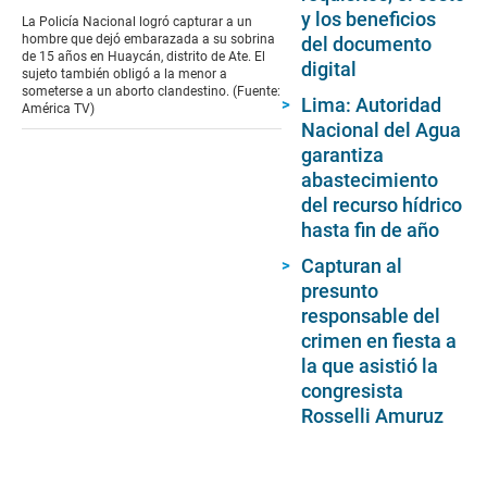
of
y los beneficios
La Policía Nacional logró capturar a un
1
hombre que dejó embarazada a su sobrina
del documento
minute,
de 15 años en Huaycán, distrito de Ate. El
digital
47
sujeto también obligó a la menor a
seconds
someterse a un aborto clandestino. (Fuente:
Lima: Autoridad
América TV)
Nacional del Agua
garantiza
abastecimiento
del recurso hídrico
hasta fin de año
Capturan al
presunto
responsable del
crimen en fiesta a
la que asistió la
congresista
Rosselli Amuruz