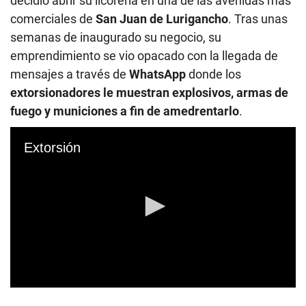
decidió abrir su licorería en una de las avenidas más
comerciales de
San Juan de Lurigancho
. Tras unas
semanas de inaugurado su negocio, su
emprendimiento se vio opacado con la llegada de
mensajes a través de
WhatsApp
donde los
extorsionadores le muestran explosivos, armas de
fuego y municiones a fin de amedrentarlo
.
Extorsión
0
s