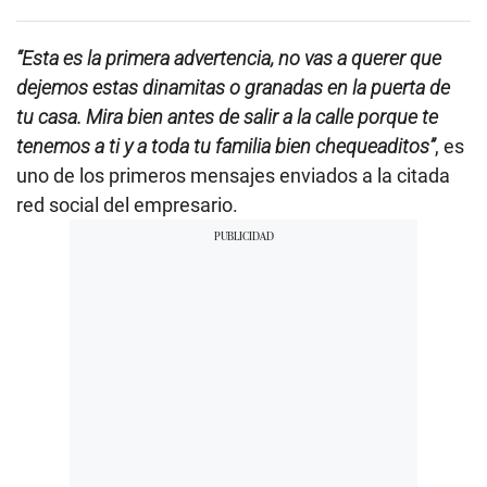
e
c
o
“Esta es la primera advertencia, no vas a querer que
n
d
dejemos estas dinamitas o granadas en la puerta de
s
tu casa. Mira bien antes de salir a la calle porque te
o
f
tenemos a ti y a toda tu familia bien chequeaditos”
, es
0
s
uno de los primeros mensajes enviados a la citada
e
red social del empresario.
c
o
n
d
s