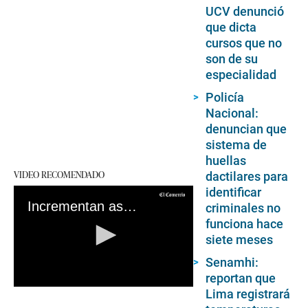
UCV denunció
que dicta
cursos que no
son de su
especialidad
Policía
Nacional:
denuncian que
sistema de
huellas
VIDEO RECOMENDADO
dactilares para
identificar
Incrementan asaltos por teléfonos celulares a bordo de motorizados en la capital
criminales no
funciona hace
siete meses
Senamhi:
reportan que
0
Lima registrará
seconds