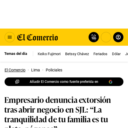
Temas del día
Keiko Fujimori
Betssy Chávez
Feriados
Dólar
J
El Comercio
·
Lima
·
Policiales
Añadir El Comercio como fuente preferida en
Empresario denuncia extorsión
tras abrir negocio en SJL: “La
tranquilidad de tu familia es tu