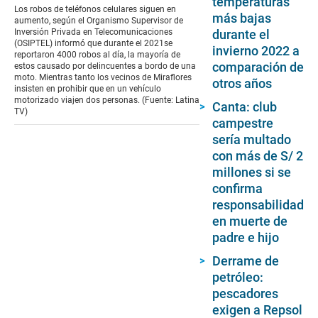
temperaturas
of
Los robos de teléfonos celulares siguen en
más bajas
0
aumento, según el Organismo Supervisor de
seconds
durante el
Inversión Privada en Telecomunicaciones
(OSIPTEL) informó que durante el 2021se
invierno 2022 a
reportaron 4000 robos al día, la mayoría de
comparación de
estos causado por delincuentes a bordo de una
moto. Mientras tanto los vecinos de Miraflores
otros años
insisten en prohibir que en un vehículo
motorizado viajen dos personas. (Fuente: Latina
Canta: club
TV)
campestre
sería multado
con más de S/ 2
millones si se
confirma
responsabilidad
en muerte de
padre e hijo
Derrame de
petróleo:
pescadores
exigen a Repsol