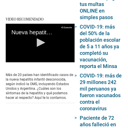
tus multas
ONLINE en
simples pasos
VIDEO RECOMENDADO
COVID-19: más
Nueva hepatitis infantil: Síntomas de la enfermedad aún no detectada en Perú
del 50% de la
población escolar
de 5 a 11 años ya
completó su
vacunación,
0
reporta el Minsa
seconds
of
COVID-19: más de
Más de 20 países han identificado casos de
0
la nueva hepatitis infantil desconocida,
29 millones 242
seconds
según indicó la OMS, incluyendo Estados
mil peruanos ya
Unidos y Argentina. ¿Cuáles son los
síntomas de la hepatitis y qué podemos
fueron vacunados
hacer al respecto? Aquí te lo contamos.
contra el
coronavirus
Paciente de 72
años falleció en