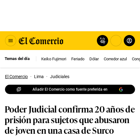
Temas del día
Keiko Fujimori
Feriado
Dólar
Corredor azul
Con
El Comercio
·
Lima
·
Judiciales
Añadir El Comercio como fuente preferida en
Poder Judicial confirma 20 años de
prisión para sujetos que abusaron
de joven en una casa de Surco