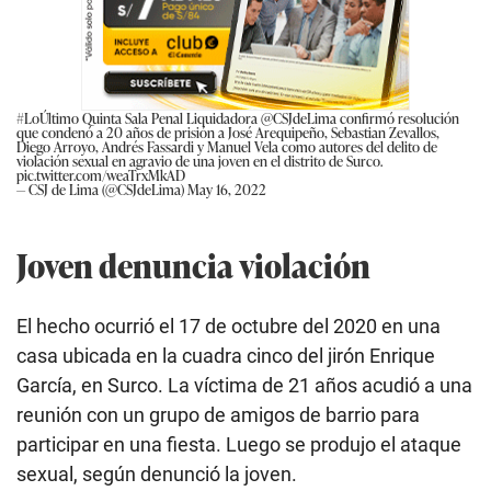
#LoÚltimo
Quinta Sala Penal Liquidadora
@CSJdeLima
confirmó resolución
que condenó a 20 años de prisión a José Arequipeño, Sebastian Zevallos,
Diego Arroyo, Andrés Fassardi y Manuel Vela como autores del delito de
violación sexual en agravio de una joven en el distrito de Surco.
pic.twitter.com/weaTrxMkAD
— CSJ de Lima (@CSJdeLima)
May 16, 2022
Joven denuncia violación
El hecho ocurrió el 17 de octubre del 2020 en una
casa ubicada en la cuadra cinco del jirón Enrique
García, en Surco. La víctima de 21 años acudió a una
reunión con un grupo de amigos de barrio para
participar en una fiesta. Luego se produjo el ataque
sexual, según denunció la joven.