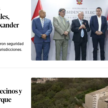
s
les,
exander
eron seguridad
risdicciones.
ecinos y
arque