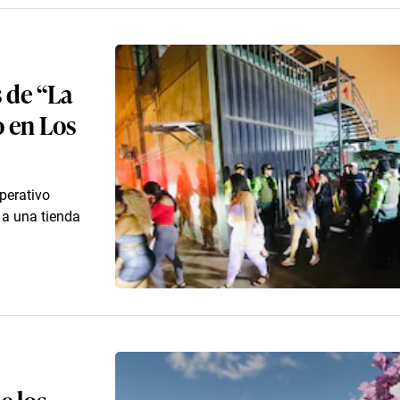
s de “La
o en Los
perativo
o a una tienda
e los