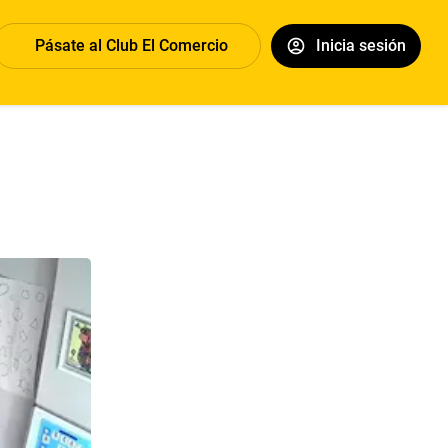
Pásate al Club El Comercio
Inicia sesión