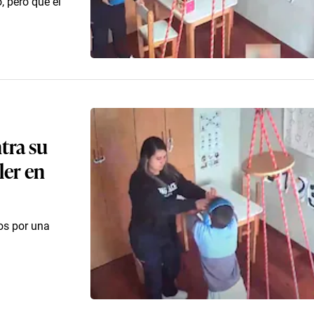
, pero que el
tra su
ler en
os por una