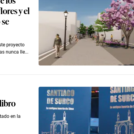
ores y el
 se
ste proyecto
s nunca lle...
libro
tado en la