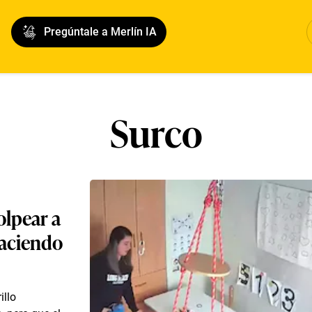
Pregúntale a Merlín IA
Surco
olpear a
haciendo
illo