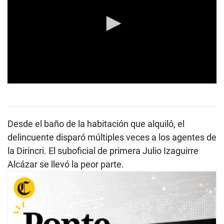
0
s
e
c
o
Desde el baño de la habitación que alquiló, el
n
d
delincuente disparó múltiples veces a los agentes de
s
la Dirincri. El suboficial de primera Julio Izaguirre
o
f
Alcázar se llevó la peor parte.
0
s
e
c
o
n
d
s