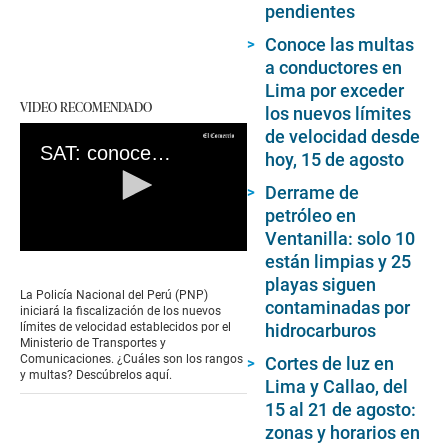
pendientes
Conoce las multas
a conductores en
Lima por exceder
VIDEO RECOMENDADO
los nuevos límites
de velocidad desde
SAT: conoce desde cuándo se impondrá multas por exceso de velocidad en Lima
hoy, 15 de agosto
Derrame de
petróleo en
Ventanilla: solo 10
0
están limpias y 25
seconds
playas siguen
of
La Policía Nacional del Perú (PNP)
0
contaminadas por
iniciará la fiscalización de los nuevos
seconds
límites de velocidad establecidos por el
hidrocarburos
Ministerio de Transportes y
Comunicaciones. ¿Cuáles son los rangos
Cortes de luz en
y multas? Descúbrelos aquí.
Lima y Callao, del
15 al 21 de agosto:
zonas y horarios en