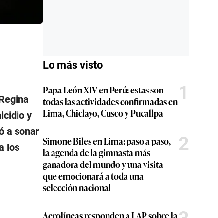
Lo más visto
1
Papa León XIV en Perú: estas son
 Regina
todas las actividades confirmadas en
Lima, Chiclayo, Cusco y Pucallpa
icidio y
ió a sonar
2
Simone Biles en Lima: paso a paso,
a los
la agenda de la gimnasta más
ganadora del mundo y una visita
que emocionará a toda una
selección nacional
Aerolíneas responden a LAP sobre la