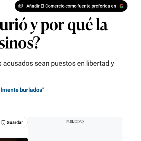
Añadir El Comercio como fuente preferida en
rió y por qué la
esinos?
s acusados sean puestos en libertad y
talmente burlados”
Guardar