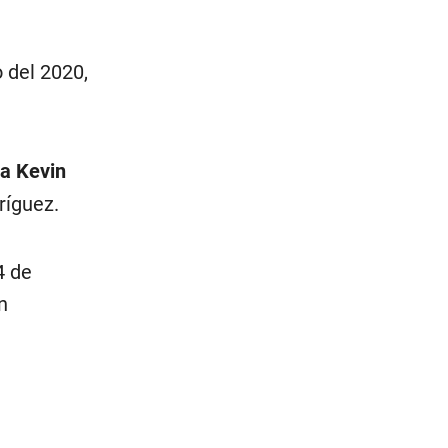
o del 2020,
ja
Kevin
ríguez.
4 de
n