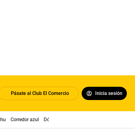
Pásate al Club El Comercio
Inicia sesión
chu
Corredor azul
Dólar
Congreso
Nasca
Acuña
Toled