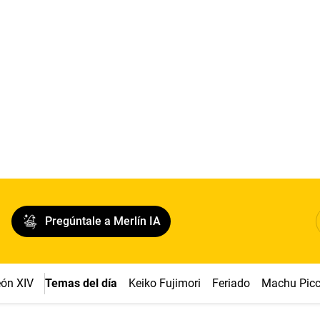
Pregúntale a Merlín IA
ón XIV
Temas del día
Keiko Fujimori
Feriado
Machu Pic