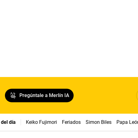
Pregúntale a Merlín IA
del día
Keiko Fujimori
Feriados
Simon Biles
Papa Leó