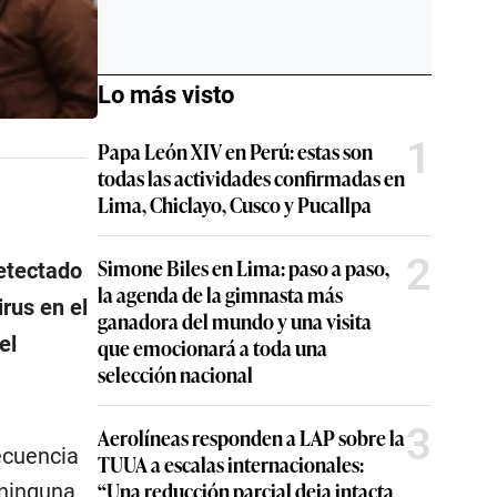
Lo más visto
1
Papa León XIV en Perú: estas son
todas las actividades confirmadas en
Lima, Chiclayo, Cusco y Pucallpa
2
Simone Biles en Lima: paso a paso,
detectado
la agenda de la gimnasta más
rus en el
ganadora del mundo y una visita
el
que emocionará a toda una
selección nacional
3
Aerolíneas responden a LAP sobre la
ecuencia
TUUA a escalas internacionales:
“Una reducción parcial deja intacta
 ninguna