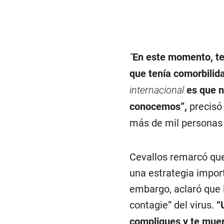
,
3
1
s
e
c
o
“
En este momento, te
n
d
que tenía comorbilid
s
V
internacional
es que n
o
l
conocemos”,
precisó
u
m
más de mil personas
e
9
0
%
Cevallos remarcó que
una estrategia impor
embargo, aclaró que 
contagie” del virus.
“
compliques y te mue