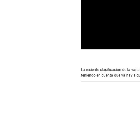
0
s
e
c
La reciente clasificación de la var
o
teniendo en cuenta que ya hay alg
n
d
s
o
f
3
m
i
n
u
t
e
s