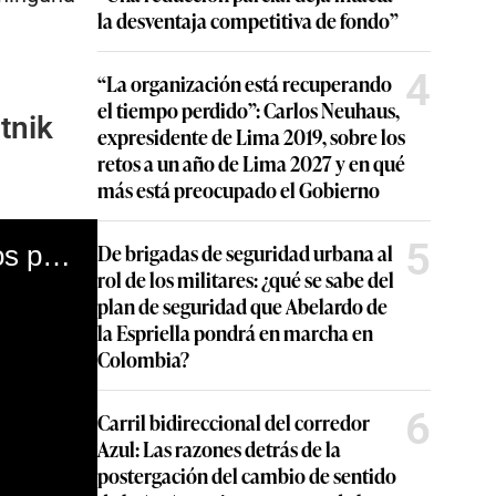
la desventaja competitiva de fondo”
4
“La organización está recuperando
el tiempo perdido”: Carlos Neuhaus,
tnik
expresidente de Lima 2019, sobre los
retos a un año de Lima 2027 y en qué
más está preocupado el Gobierno
5
De brigadas de seguridad urbana al
La pregunta del día: ¿Qué tanto debemos preocuparnos por la nueva variante Mu?
rol de los militares: ¿qué se sabe del
plan de seguridad que Abelardo de
la Espriella pondrá en marcha en
Colombia?
6
Carril bidireccional del corredor
Azul: Las razones detrás de la
postergación del cambio de sentido