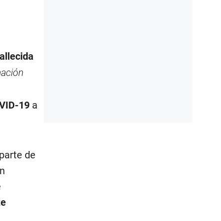
allecida
mación
VID-19
a
parte de
in
e
te