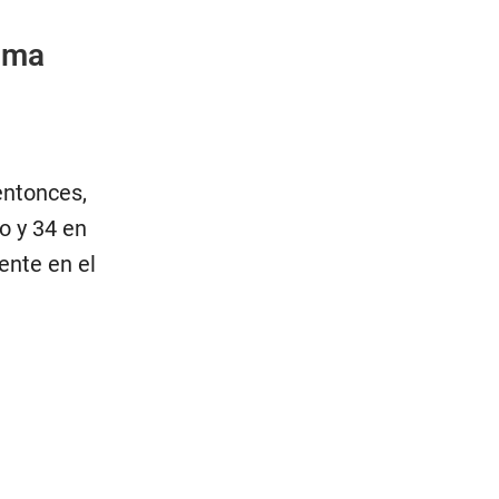
ima
entonces,
o y 34 en
ente en el