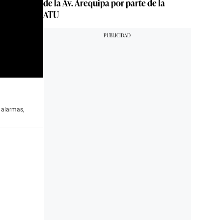
de la Av. Arequipa por parte de la
ATU
s alarmas,