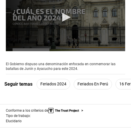
0
seconds
of
El Gobierno dispuso una denominación enfocada en conmemorar las
2
batallas de Junín y Ayacucho para este 2024.
minutes,
15
seconds
Seguir temas
Feriados 2024
Feriados En Perú
16 Fer
Conforme a los criterios de
Tipo de trabajo:
Elucidario