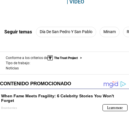
| VIDEO
Seguir temas
Día De San Pedro Y San Pablo
Minam
R
Conforme a los criterios de
Tipo de trabajo:
Noticias