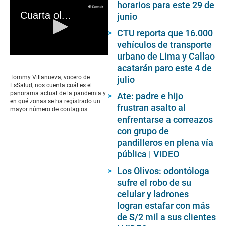
horarios para este 29 de
Cuarta ola del COVID-19: conoce cuáles son los distritos y regiones con mayor número de contagios, según EsSalud
junio
CTU reporta que 16.000
vehículos de transporte
urbano de Lima y Callao
0
seconds
acatarán paro este 4 de
of
Tommy Villanueva, vocero de
julio
0
EsSalud, nos cuenta cuál es el
seconds
panorama actual de la pandemia y
Ate: padre e hijo
en qué zonas se ha registrado un
frustran asalto al
mayor número de contagios.
enfrentarse a correazos
con grupo de
pandilleros en plena vía
pública | VIDEO
Los Olivos: odontóloga
sufre el robo de su
celular y ladrones
logran estafar con más
de S/2 mil a sus clientes