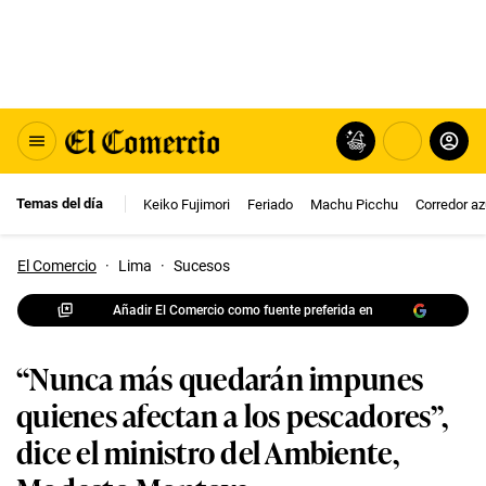
Temas del día
Keiko Fujimori
Feriado
Machu Picchu
Corredor az
El Comercio
·
Lima
·
Sucesos
Añadir El Comercio como fuente preferida en
“Nunca más quedarán impunes
quienes afectan a los pescadores”,
dice el ministro del Ambiente,