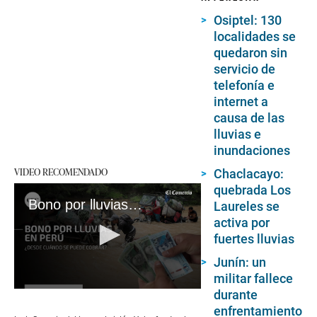
Osiptel: 130
localidades se
quedaron sin
servicio de
telefonía e
internet a
causa de las
lluvias e
inundaciones
VIDEO RECOMENDADO
Chaclacayo:
quebrada Los
Bono por lluvias en Perú: ¿Cuál es el LINK para saber si eres beneficiario de los S/ 500?
Laureles se
activa por
fuertes lluvias
Junín: un
militar fallece
durante
0
seconds
enfrentamiento
of