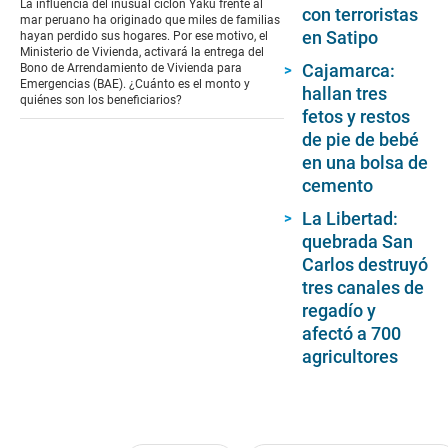
La influencia del inusual ciclón Yaku frente al
con terroristas
2
mar peruano ha originado que miles de familias
minutes,
en Satipo
hayan perdido sus hogares. Por ese motivo, el
37
Ministerio de Vivienda, activará la entrega del
seconds
Cajamarca:
Bono de Arrendamiento de Vivienda para
Emergencias (BAE). ¿Cuánto es el monto y
hallan tres
quiénes son los beneficiarios?
fetos y restos
de pie de bebé
en una bolsa de
cemento
La Libertad:
quebrada San
Carlos destruyó
tres canales de
regadío y
afectó a 700
agricultores