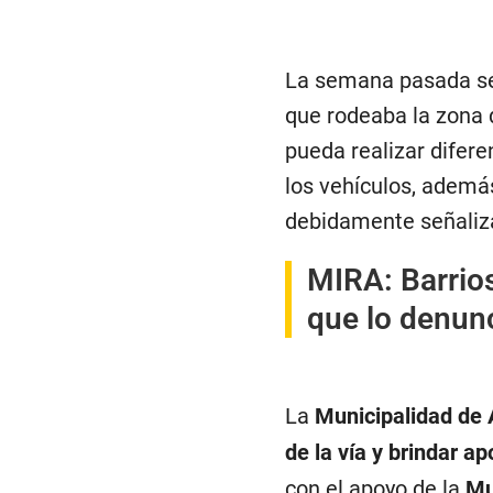
La semana pasada se 
que rodeaba la zona 
pueda realizar difer
los vehículos, ademá
debidamente señaliz
MIRA:
Barrio
que lo denunc
La
Municipalidad de A
de la vía y brindar a
con el apoyo de la
Mu