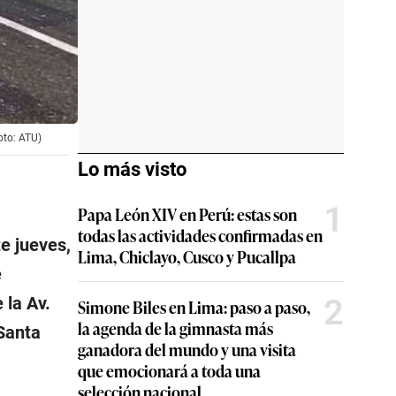
oto: ATU)
Lo más visto
1
Papa León XIV en Perú: estas son
todas las actividades confirmadas en
te jueves,
Lima, Chiclayo, Cusco y Pucallpa
e
2
e la Av.
Simone Biles en Lima: paso a paso,
la agenda de la gimnasta más
 Santa
ganadora del mundo y una visita
que emocionará a toda una
selección nacional