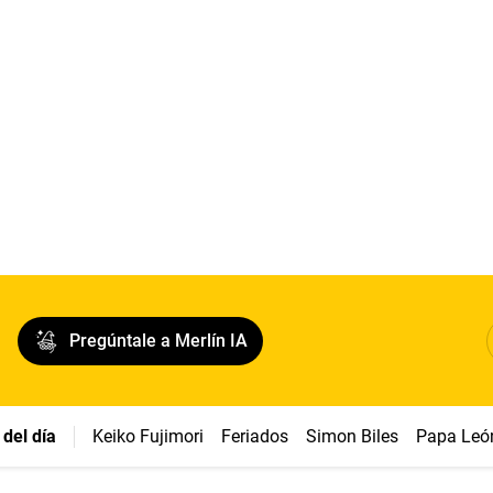
Pregúntale a Merlín IA
del día
Keiko Fujimori
Feriados
Simon Biles
Papa Leó