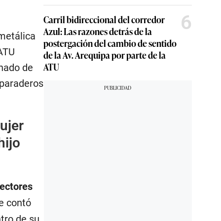
6
Carril bidireccional del corredor
Azul: Las razones detrás de la
metálica
postergación del cambio de sentido
 ATU
de la Av. Arequipa por parte de la
ATU
enado de
 paraderos
ujer
hijo
sectores
e contó
tro de su