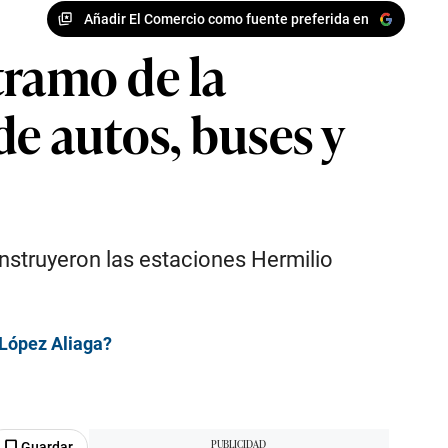
Añadir El Comercio como fuente preferida en
tramo de la
de autos, buses y
onstruyeron las estaciones Hermilio
 López Aliaga?
Guardar