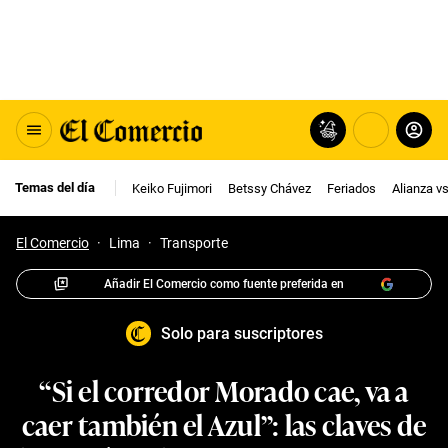
Temas del día
Keiko Fujimori
Betssy Chávez
Feriados
Alianza v
El Comercio
·
Lima
·
Transporte
Añadir El Comercio como fuente preferida en
Solo para suscriptores
“Si el corredor Morado cae, va a
caer también el Azul”: las claves de