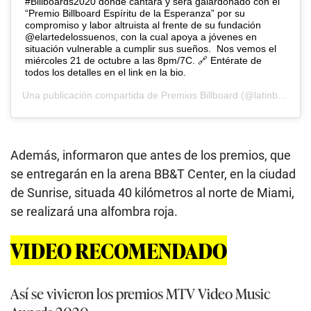
#Billboards2020 donde cantará y será galardonado con el
“Premio Billboard Espíritu de la Esperanza” por su
compromiso y labor altruista al frente de su fundación
@elartedelossuenos, con la cual apoya a jóvenes en
situación vulnerable a cumplir sus sueños.⁠ ⁠ Nos vemos el
miércoles 21 de octubre a las 8pm/7C. 🔗 Entérate de
todos los detalles en el link en la bio.
Una publicación compartida de
Premios Billboard
(@latinbillboards) el
Además, informaron que antes de los premios, que
se entregarán en la arena BB&T Center, en la ciudad
de Sunrise, situada 40 kilómetros al norte de Miami,
se realizará una alfombra roja.
VIDEO RECOMENDADO
Así se vivieron los premios MTV Video Music