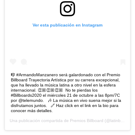
Ver esta publicación en Instagram
🎼 #ArmandoManzanero será galardonado con el Premio
Billboard Trayectoria Artística por su carrera excepcional,
que ha llevado la música latina a otro nivel en la esfera
internacional. 👏🏼👏🏼👏🏼⁠ ⁠ No te pierdas los
#Billboards2020 el miércoles 21 de octubre a las 8pm/7C
por @telemundo. ⁠ ⁠ 🎶 La música en vivo suena mejor si la
disfrutamos juntos. ⁠ ⁠ 🔗 Haz click en el link en la bio para
conocer más detalles.
Una publicación compartida de
Premios Billboard
(@latinbillboards) el