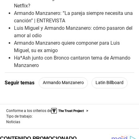
i
Netflix?
n
Armando Manzanero: “La pareja siempre necesita una
u
t
canción” | ENTREVISTA
e
Luis Miguel y Armando Manzanero: cómo pasaron del
,
4
amor al odio
6
Armando Manzanero quiere componer para Luis
s
e
Miguel, su ex amigo
c
Ha*Ash junto con Bronco cantaron tema de Armando
o
n
Manzanero
d
s
Seguir temas
Armando Manzanero
Latin Billboard
Conforme a los criterios de
Tipo de trabajo:
Noticias