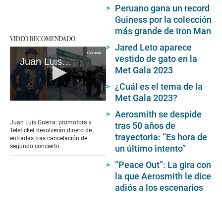
Peruano gana un record
Guiness por la colección
más grande de Iron Man
VIDEO RECOMENDADO
Jared Leto aparece
vestido de gato en la
Juan Luis Guerra: promotora y Teleticket devolverán dinero de entradas tras cancelación de segundo concierto
Met Gala 2023
¿Cuál es el tema de la
Met Gala 2023?
0
seconds
Aerosmith se despide
of
Juan Luis Guerra: promotora y
tras 50 años de
2
Teleticket devolverán dinero de
minutes,
trayectoria: “Es hora de
entradas tras cancelación de
20
segundo concierto
un último intento”
seconds
“Peace Out”: La gira con
la que Aerosmith le dice
adiós a los escenarios