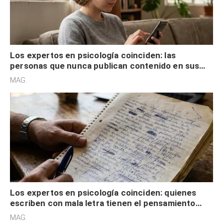
Los expertos en psicología coinciden: las
personas que nunca publican contenido en sus
redes sociales no pretenden buscar validación
MAG.
externa
Los expertos en psicología coinciden: quienes
escriben con mala letra tienen el pensamiento
acelerado y no lo hacen por desinterés
MAG.