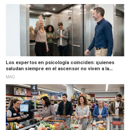
Los expertos en psicología coinciden: quienes
saludan siempre en el ascensor no viven a la
defensiva y tienen apertura social
MAG.