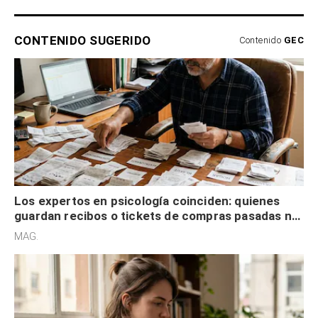
CONTENIDO SUGERIDO
Contenido
GEC
Los expertos en psicología coinciden: quienes
guardan recibos o tickets de compras pasadas no
son acumuladores, sino que tienen necesidad de
MAG.
control