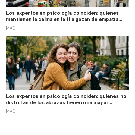
Los expertos en psicología coinciden: quienes
mantienen la calma en la fila gozan de empatía
cognitiva, gratitud y no solo tienen autocontrol
MAG.
Los expertos en psicología coinciden: quienes no
disfrutan de los abrazos tienen una mayor
sensibilidad a los estímulos físicos y no es por
MAG.
desinterés