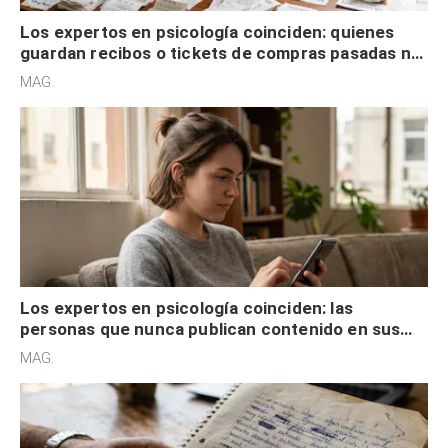
Los expertos en psicología coinciden: quienes
guardan recibos o tickets de compras pasadas no
son acumuladores, sino que tienen necesidad de
MAG.
control
Los expertos en psicología coinciden: las
personas que nunca publican contenido en sus
redes sociales no pretenden buscar validación
MAG.
externa