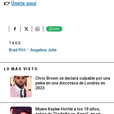
👉
Únete aquí
Únete
TAGS
Brad Pitt
Angelina Jolie
LO MÁS VISTO
Chris Brown se declara culpable por una
pelea en una discoteca de Londres en
2023
Muere Kaylee Hottle a los 18 años,
actriz de “Godzilla vs. Kong”, en un