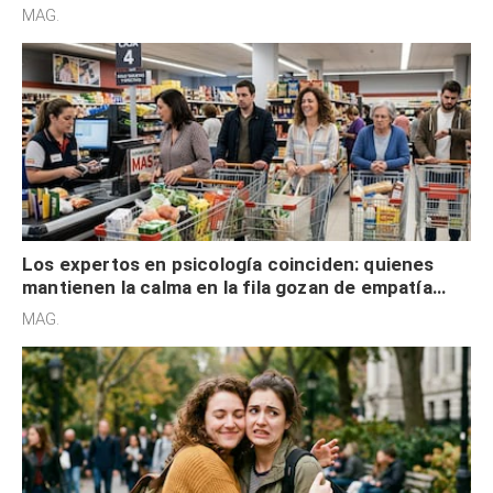
defensiva y tienen apertura social
MAG.
Los expertos en psicología coinciden: quienes
mantienen la calma en la fila gozan de empatía
cognitiva, gratitud y no solo tienen autocontrol
MAG.