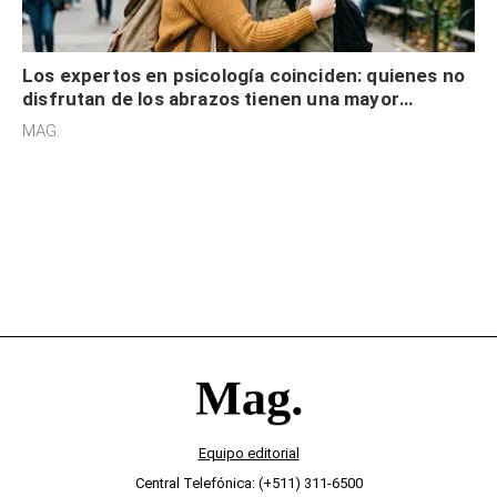
Los expertos en psicología coinciden: quienes no
disfrutan de los abrazos tienen una mayor
sensibilidad a los estímulos físicos y no es por
MAG.
desinterés
Equipo editorial
Central Telefónica: (+511) 311-6500