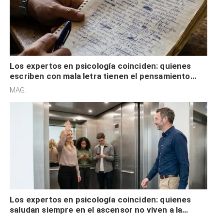
Los expertos en psicología coinciden: quienes
escriben con mala letra tienen el pensamiento
acelerado y no lo hacen por desinterés
MAG.
Los expertos en psicología coinciden: quienes
saludan siempre en el ascensor no viven a la