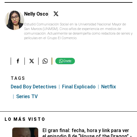
Nelly Osco
Estudió Comunicación Social en la Universidad Nacional Mayor de
San Marcos (UNMSM). Cinco años de experiencia en medios de
comunicación. Actualmente se desempeña como redactora de series y
películas en el Grupo El Comercio.
Únete
TAGS
Dead Boy Detectives
Final Explicado
Netflix
Series TV
LO MÁS VISTO
El gran final: fecha, hora y link para ver
el episodio 8 de “House of the Dragon” -