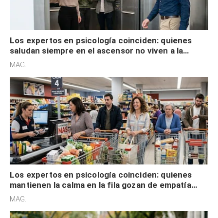
Los expertos en psicología coinciden: quienes
saludan siempre en el ascensor no viven a la
defensiva y tienen apertura social
MAG.
Los expertos en psicología coinciden: quienes
mantienen la calma en la fila gozan de empatía
cognitiva, gratitud y no solo tienen autocontrol
MAG.