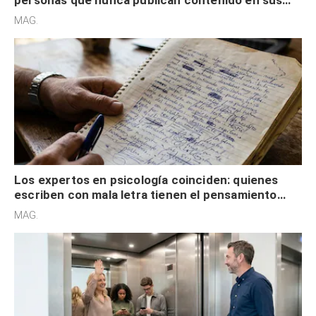
redes sociales no pretenden buscar validación
MAG.
externa
Los expertos en psicología coinciden: quienes
escriben con mala letra tienen el pensamiento
acelerado y no lo hacen por desinterés
MAG.