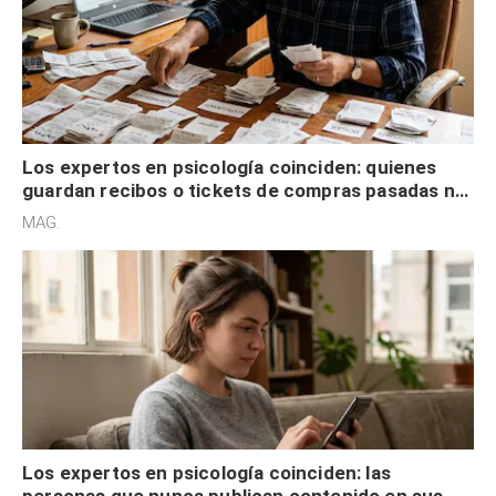
Los expertos en psicología coinciden: quienes
guardan recibos o tickets de compras pasadas no
son acumuladores, sino que tienen necesidad de
MAG.
control
Los expertos en psicología coinciden: las
personas que nunca publican contenido en sus