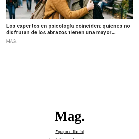
Los expertos en psicología coinciden: quienes no
disfrutan de los abrazos tienen una mayor
sensibilidad a los estímulos físicos y no es por
MAG.
desinterés
Equipo editorial