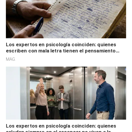
Los expertos en psicología coinciden: quienes
escriben con mala letra tienen el pensamiento
acelerado y no lo hacen por desinterés
MAG.
Los expertos en psicología coinciden: quienes