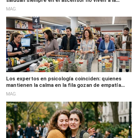
saludan siempre en el ascensor no viven a la
defensiva y tienen apertura social
MAG.
Los expertos en psicología coinciden: quienes
mantienen la calma en la fila gozan de empatía
cognitiva, gratitud y no solo tienen autocontrol
MAG.