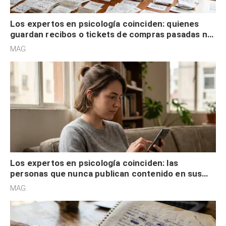
Los expertos en psicología coinciden: quienes
guardan recibos o tickets de compras pasadas no
son acumuladores, sino que tienen necesidad de
MAG.
control
Los expertos en psicología coinciden: las
personas que nunca publican contenido en sus
redes sociales no pretenden buscar validación
MAG.
externa