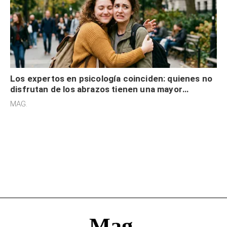
Los expertos en psicología coinciden: quienes no
disfrutan de los abrazos tienen una mayor
sensibilidad a los estímulos físicos y no es por
MAG.
desinterés