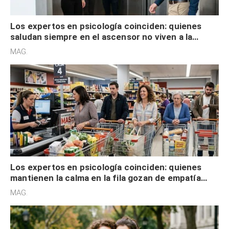
Los expertos en psicología coinciden: quienes
saludan siempre en el ascensor no viven a la
defensiva y tienen apertura social
MAG.
Los expertos en psicología coinciden: quienes
mantienen la calma en la fila gozan de empatía
cognitiva, gratitud y no solo tienen autocontrol
MAG.