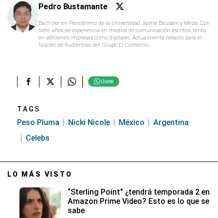
Pedro Bustamante
Bachiller en Periodismo de la Universidad Jaime Bausate y Meza. Con
siete años de experiencia en medios de comunicación escritos, tanto
en ediciones impresas como digitales. Actualmente redacto para el
Núcleo de Audiencias del Grupo El Comercio.
Únete
TAGS
Peso Pluma
Nicki Nicole
México
Argentina
Celebs
LO MÁS VISTO
“Sterling Point” ¿tendrá temporada 2 en
Amazon Prime Video? Esto es lo que se
sabe