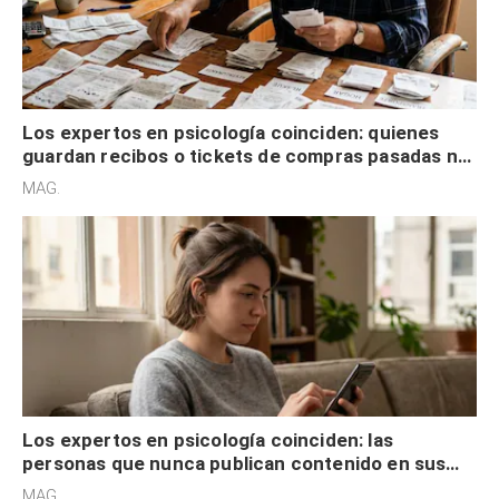
Los expertos en psicología coinciden: quienes
guardan recibos o tickets de compras pasadas no
son acumuladores, sino que tienen necesidad de
MAG.
control
Los expertos en psicología coinciden: las
personas que nunca publican contenido en sus
redes sociales no pretenden buscar validación
MAG.