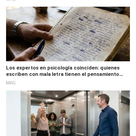
externa
Los expertos en psicología coinciden: quienes
escriben con mala letra tienen el pensamiento
acelerado y no lo hacen por desinterés
MAG.