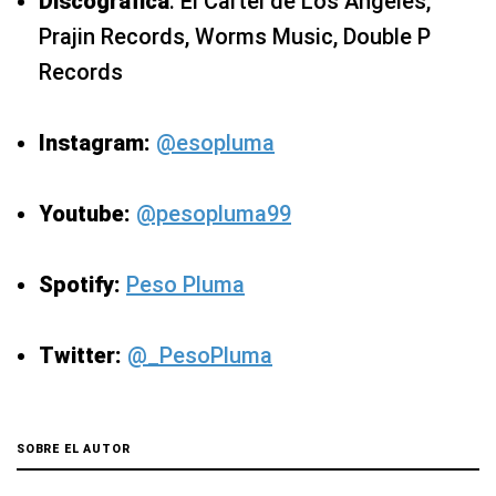
Discográfica
: El Cartel de Los Ángeles,
Prajin Records, Worms Music, Double P
Records
Instagram:
@esopluma
Youtube:
@pesopluma99
Spotify:
Peso Pluma
Twitter:
@_PesoPluma
SOBRE EL AUTOR