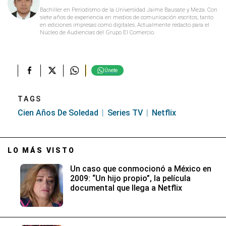
Bachiller en Periodismo de la Universidad Jaime Bausate y Meza. Con
siete años de experiencia en medios de comunicación escritos, tanto
en ediciones impresas como digitales. Actualmente redacto para el
Núcleo de Audiencias del Grupo El Comercio.
Únete
TAGS
Cien Años De Soledad
Series TV
Netflix
LO MÁS VISTO
Un caso que conmocionó a México en
2009: “Un hijo propio”, la película
documental que llega a Netflix