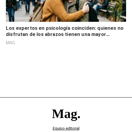
Los expertos en psicología coinciden: quienes no
disfrutan de los abrazos tienen una mayor
sensibilidad a los estímulos físicos y no es por
MAG.
desinterés
Equipo editorial