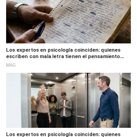
Los expertos en psicología coinciden: quienes
escriben con mala letra tienen el pensamiento
acelerado y no lo hacen por desinterés
MAG.
Los expertos en psicología coinciden: quienes