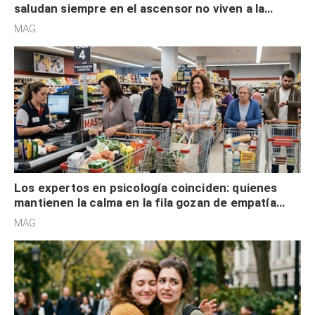
saludan siempre en el ascensor no viven a la
defensiva y tienen apertura social
MAG.
Los expertos en psicología coinciden: quienes
mantienen la calma en la fila gozan de empatía
cognitiva, gratitud y no solo tienen autocontrol
MAG.