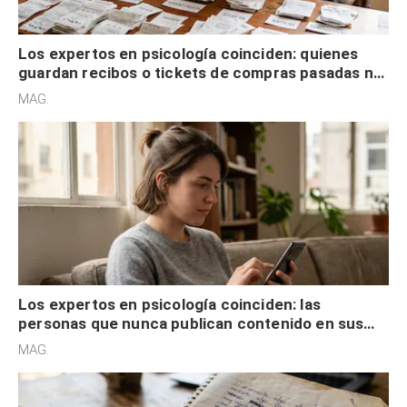
Los expertos en psicología coinciden: quienes
guardan recibos o tickets de compras pasadas no
son acumuladores, sino que tienen necesidad de
MAG.
control
Los expertos en psicología coinciden: las
personas que nunca publican contenido en sus
redes sociales no pretenden buscar validación
MAG.
externa