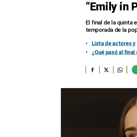
“Emily in 
elcomercio.pe
El final de la quinta
Términos
Y
temporada de la popu
Condiciones
De
Lista de actores y
Uso
¿Qué pasó al final 
Oficinas
Concesionarias
Principios
Rectores
Buenas
Prácticas
Políticas
De
Privacidad
Política
Integrada
De
Gestión