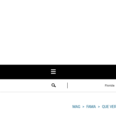
USA
Respuestas
Fama
Historias
Data
Videos
Recetas
Florida
Virales
Lo último
MAG
>
FAMA
>
QUE VE
Volver a El Comercio