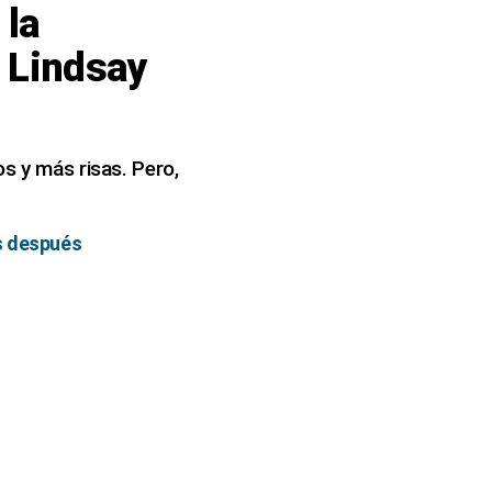
 la
y Lindsay
s y más risas. Pero,
s después