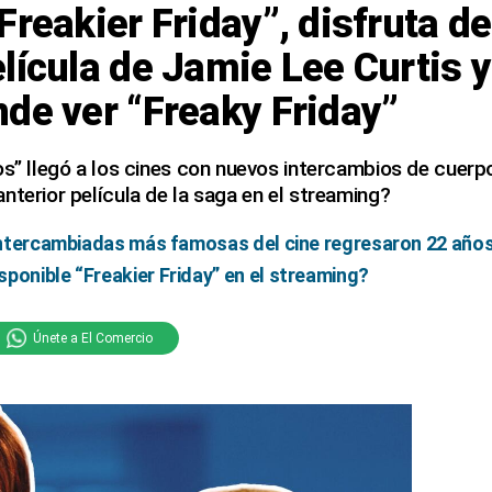
Freakier Friday”, disfruta de
lícula de Jamie Lee Curtis 
de ver “Freaky Friday”
os” llegó a los cines con nuevos intercambios de cuerpo
nterior película de la saga en el streaming?
a intercambiadas más famosas del cine regresaron 22 año
ponible “Freakier Friday” en el streaming?
Únete a El Comercio