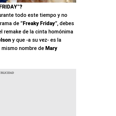
FRIDAY”?
durante todo este tiempo y no
 trama de
“Freaky Friday”
, debes
 el remake de la cinta homónima
elson
y que -a su vez- es la
el mismo nombre de
Mary