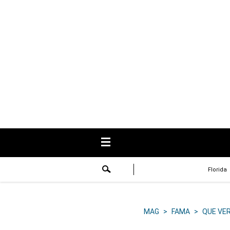
USA
Respuestas
Fama
Historias
Data
Videos
Recetas
Florida
Virales
Lo último
MAG
>
FAMA
>
QUE VE
Volver a El Comercio