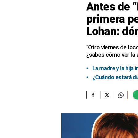
Antes de “
elcomercio.pe
primera pe
Términos
Lohan: dón
Y
Condiciones
De
Uso
“Otro viernes de loc
¿sabes cómo ver la a
Oficinas
Concesionarias
La madre y la hij
Principios
Rectores
¿Cuándo estará dis
Buenas
Prácticas
Políticas
De
Privacidad
Política
Integrada
De
Gestión