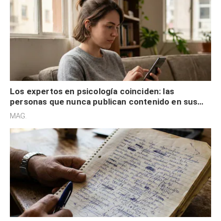
Los expertos en psicología coinciden: las
personas que nunca publican contenido en sus
redes sociales no pretenden buscar validación
MAG.
externa