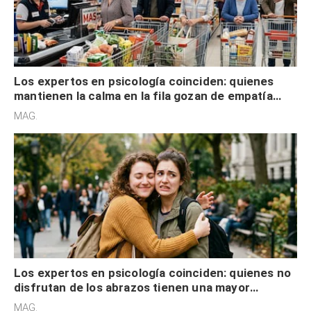
Los expertos en psicología coinciden: quienes
mantienen la calma en la fila gozan de empatía
cognitiva, gratitud y no solo tienen autocontrol
MAG.
Los expertos en psicología coinciden: quienes no
disfrutan de los abrazos tienen una mayor
sensibilidad a los estímulos físicos y no es por
MAG.