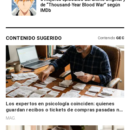
de “Thousand-Year Blood War” según
IMDb
CONTENIDO SUGERIDO
Contenido
GEC
Los expertos en psicología coinciden: quienes
guardan recibos o tickets de compras pasadas no
son acumuladores, sino que tienen necesidad de
MAG.
control