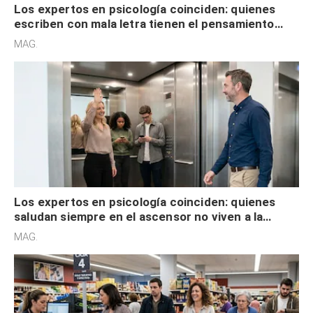
Los expertos en psicología coinciden: quienes
escriben con mala letra tienen el pensamiento
acelerado y no lo hacen por desinterés
MAG.
Los expertos en psicología coinciden: quienes
saludan siempre en el ascensor no viven a la
defensiva y tienen apertura social
MAG.