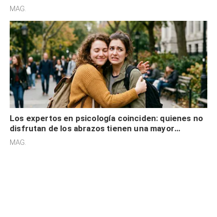
cognitiva, gratitud y no solo tienen autocontrol
MAG.
Los expertos en psicología coinciden: quienes no
disfrutan de los abrazos tienen una mayor
sensibilidad a los estímulos físicos y no es por
MAG.
desinterés