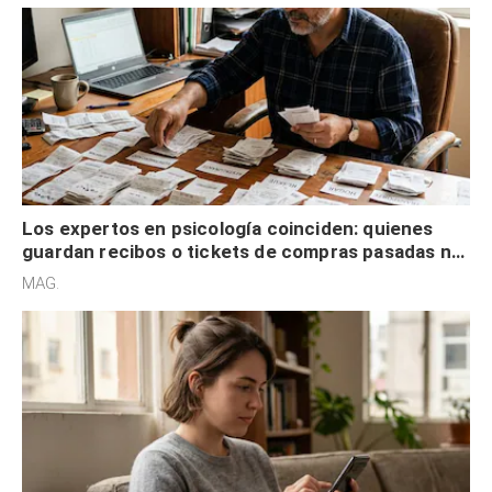
Los expertos en psicología coinciden: quienes
guardan recibos o tickets de compras pasadas no
son acumuladores, sino que tienen necesidad de
MAG.
control