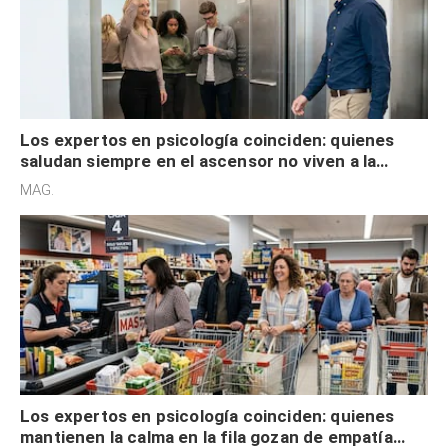
Los expertos en psicología coinciden: quienes
saludan siempre en el ascensor no viven a la
defensiva y tienen apertura social
MAG.
Los expertos en psicología coinciden: quienes
mantienen la calma en la fila gozan de empatía