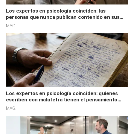
Los expertos en psicología coinciden: las
personas que nunca publican contenido en sus
redes sociales no pretenden buscar validación
MAG.
externa
Los expertos en psicología coinciden: quienes
escriben con mala letra tienen el pensamiento
acelerado y no lo hacen por desinterés
MAG.