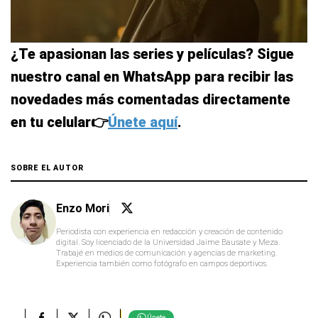
¿Te apasionan las series y películas? Sigue
nuestro canal en WhatsApp para recibir las
novedades más comentadas directamente
en tu celular👉
Únete aquí
.
SOBRE EL AUTOR
Enzo Mori
Periodista con experiencia en redacción y creación de contenido
digital. Soy licenciado de la Universidad Jaime Bausate y Meza.
Trabajé en medios de comunicación y agencias de marketing.
Experiencia también como fotógrafo en campos deportivos.
Únete