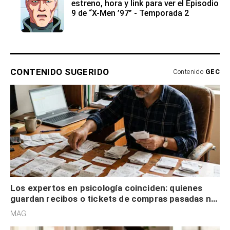
estreno, hora y link para ver el Episodio
9 de “X-Men ’97” - Temporada 2
CONTENIDO SUGERIDO
Contenido
GEC
Los expertos en psicología coinciden: quienes
guardan recibos o tickets de compras pasadas no
son acumuladores, sino que tienen necesidad de
MAG.
control