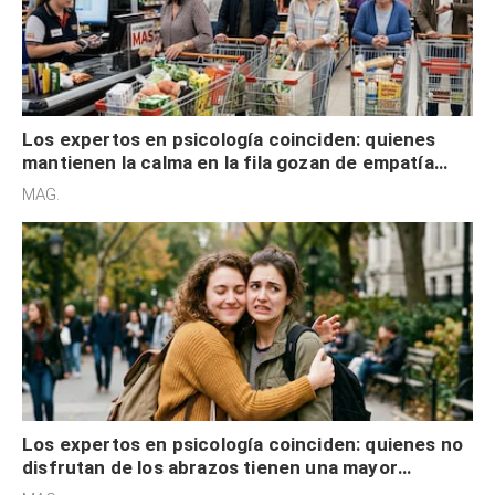
Los expertos en psicología coinciden: quienes
mantienen la calma en la fila gozan de empatía
cognitiva, gratitud y no solo tienen autocontrol
MAG.
Los expertos en psicología coinciden: quienes no
disfrutan de los abrazos tienen una mayor
sensibilidad a los estímulos físicos y no es por