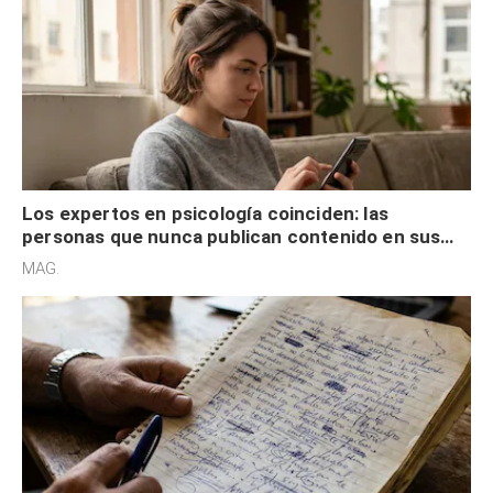
Los expertos en psicología coinciden: las
personas que nunca publican contenido en sus
redes sociales no pretenden buscar validación
MAG.
externa