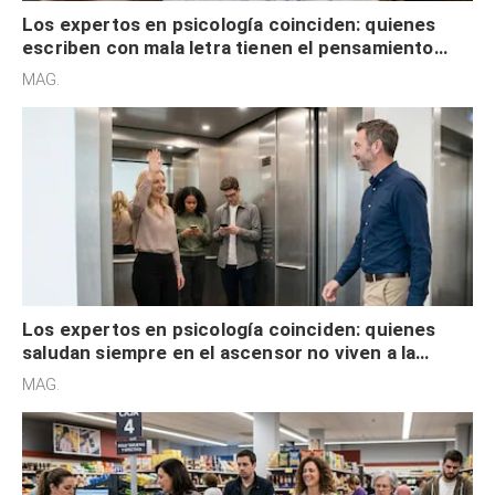
Los expertos en psicología coinciden: quienes
escriben con mala letra tienen el pensamiento
acelerado y no lo hacen por desinterés
MAG.
Los expertos en psicología coinciden: quienes
saludan siempre en el ascensor no viven a la
defensiva y tienen apertura social
MAG.