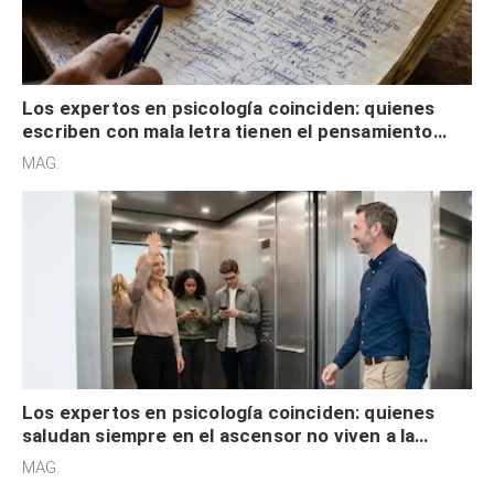
Los expertos en psicología coinciden: quienes
escriben con mala letra tienen el pensamiento
acelerado y no lo hacen por desinterés
MAG.
Los expertos en psicología coinciden: quienes
saludan siempre en el ascensor no viven a la
defensiva y tienen apertura social
MAG.