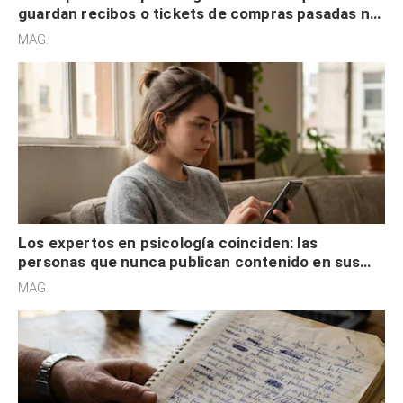
guardan recibos o tickets de compras pasadas no
son acumuladores, sino que tienen necesidad de
MAG.
control
Los expertos en psicología coinciden: las
personas que nunca publican contenido en sus
redes sociales no pretenden buscar validación
MAG.
externa