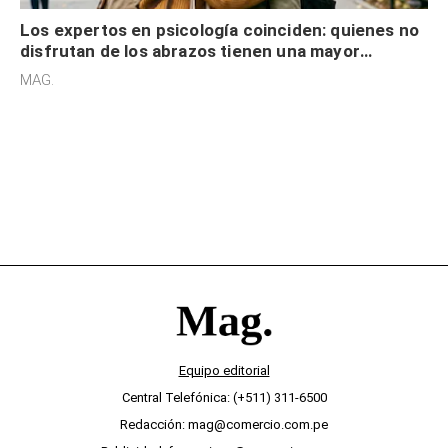
Los expertos en psicología coinciden: quienes no
disfrutan de los abrazos tienen una mayor
sensibilidad a los estímulos físicos y no es por
MAG.
desinterés
Equipo editorial
Central Telefónica: (+511) 311-6500
Redacción: mag@comercio.com.pe