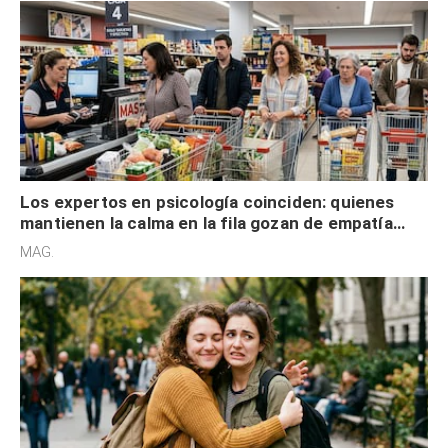
Los expertos en psicología coinciden: quienes
mantienen la calma en la fila gozan de empatía
cognitiva, gratitud y no solo tienen autocontrol
MAG.