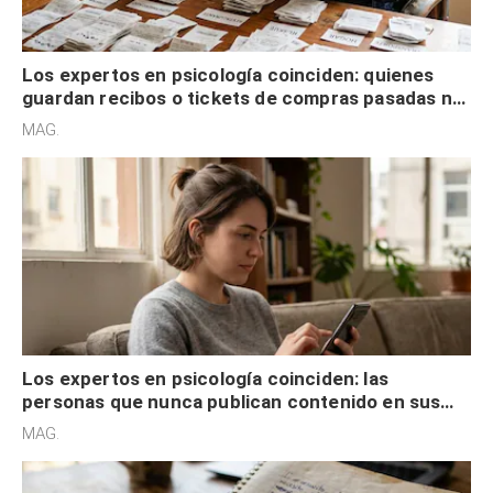
Los expertos en psicología coinciden: quienes
guardan recibos o tickets de compras pasadas no
son acumuladores, sino que tienen necesidad de
MAG.
control
Los expertos en psicología coinciden: las
personas que nunca publican contenido en sus
redes sociales no pretenden buscar validación
MAG.
externa