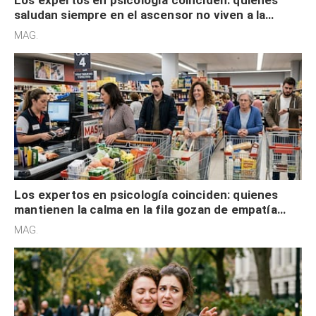
Los expertos en psicología coinciden: quienes
saludan siempre en el ascensor no viven a la
defensiva y tienen apertura social
MAG.
Los expertos en psicología coinciden: quienes
mantienen la calma en la fila gozan de empatía
cognitiva, gratitud y no solo tienen autocontrol
MAG.