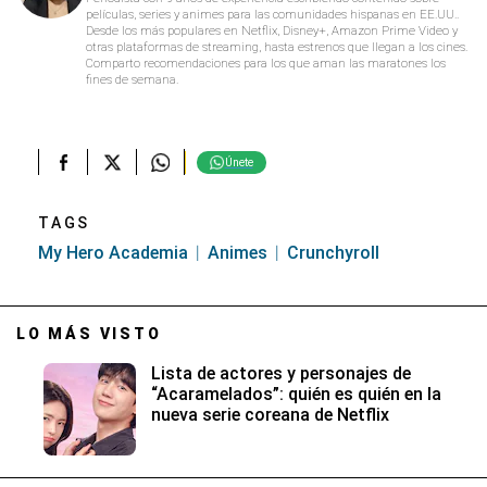
películas, series y animes para las comunidades hispanas en EE.UU..
Desde los más populares en Netflix, Disney+, Amazon Prime Video y
otras plataformas de streaming, hasta estrenos que llegan a los cines.
Comparto recomendaciones para los que aman las maratones los
fines de semana.
Únete
TAGS
My Hero Academia
Animes
Crunchyroll
LO MÁS VISTO
Lista de actores y personajes de
“Acaramelados”: quién es quién en la
nueva serie coreana de Netflix