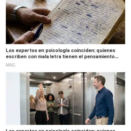
Los expertos en psicología coinciden: quienes
escriben con mala letra tienen el pensamiento
acelerado y no lo hacen por desinterés
MAG.