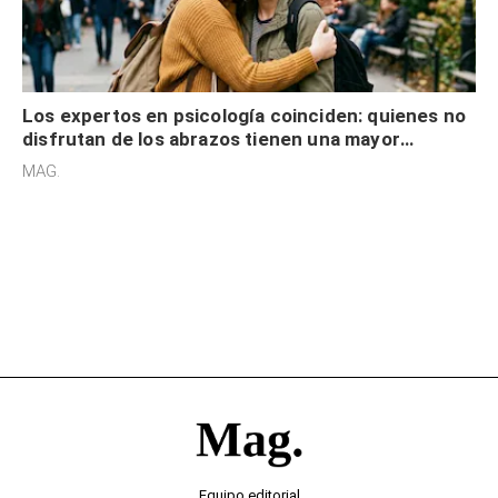
Los expertos en psicología coinciden: quienes no
disfrutan de los abrazos tienen una mayor
sensibilidad a los estímulos físicos y no es por
MAG.
desinterés
Equipo editorial