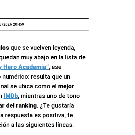
5/2026 20H59
ulos
que se vuelven leyenda,
quedan muy abajo en la lista de
y Hero Academia”
, ese
o numérico: resulta que un
inal se ubica como el
mejor
n
IMDb
, mientras uno de tono
ar del ranking
. ¿Te gustaría
la respuesta es positiva, te
ón a las siguientes líneas.