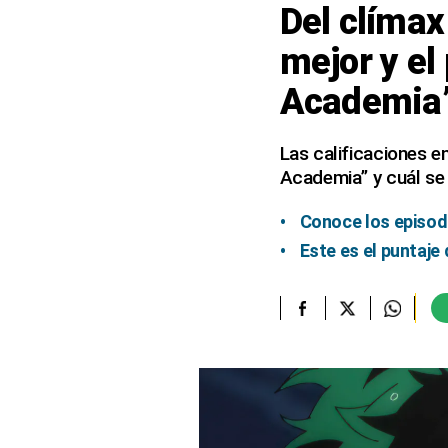
Del clímax 
elcomercio.pe
mejor y el
Términos
Academia
Y
Condiciones
De
Uso
Las calificaciones en
Academia” y cuál se 
Oficinas
Concesionarias
Conoce los episod
Principios
Rectores
Este es el puntaje
Buenas
Prácticas
Políticas
De
Privacidad
Política
Integrada
De
Gestión