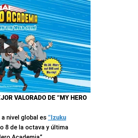
EJOR VALORADO DE “MY HERO
a nivel global es
“Izuku
ulo 8 de la octava y última
Hero Academia”.