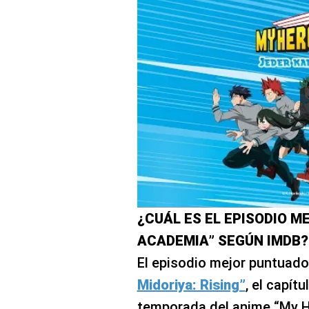
¿CUÁL ES EL EPISODIO M
ACADEMIA” SEGÚN IMDB?
El episodio mejor puntuado 
Midoriya: Rising”
, el capít
temporada del anime “My 