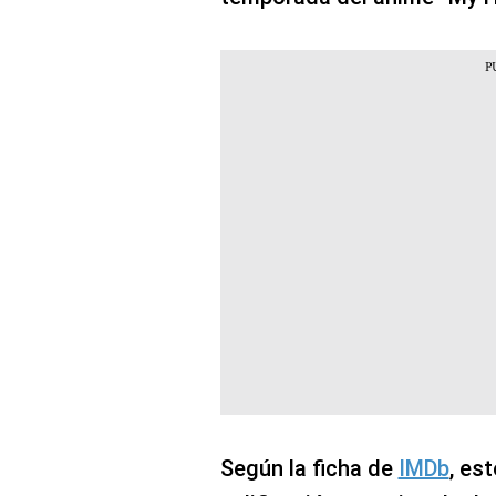
Según la ficha de
IMDb
, es