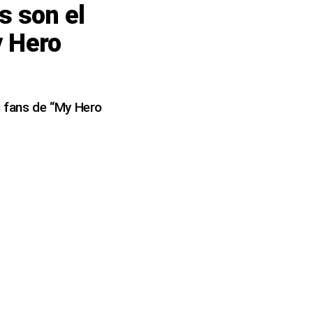
os son el
y Hero
os fans de “My Hero