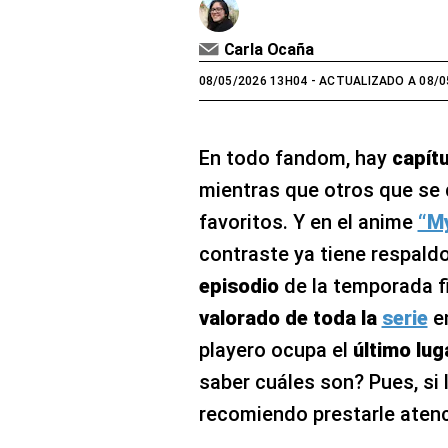
Carla Ocaña
08/05/2026 13H04
- ACTUALIZADO A 08/0
En todo fandom, hay
capít
mientras que otros que se 
favoritos. Y en el anime
“M
contraste ya tiene respald
episodio
de la temporada f
valorado de toda la
serie
e
playero ocupa el
último lug
saber cuáles son? Pues, si 
recomiendo prestarle atenci