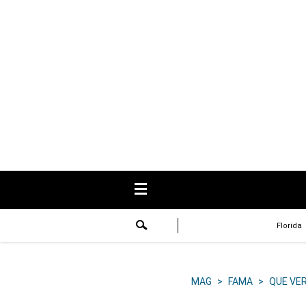
USA
Respuestas
Fama
Historias
Data
Videos
Recetas
Florida
Virales
Lo último
MAG
>
FAMA
>
QUE VE
Volver a El Comercio