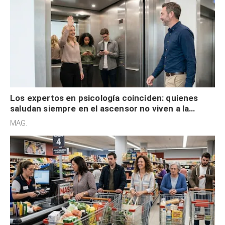
Los expertos en psicología coinciden: quienes
saludan siempre en el ascensor no viven a la
defensiva y tienen apertura social
MAG.