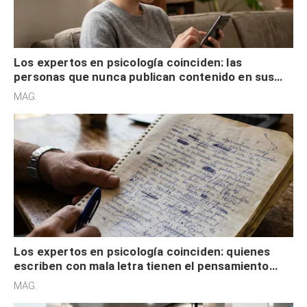
Los expertos en psicología coinciden: las
personas que nunca publican contenido en sus
redes sociales no pretenden buscar validación
MAG.
externa
Los expertos en psicología coinciden: quienes
escriben con mala letra tienen el pensamiento
acelerado y no lo hacen por desinterés
MAG.