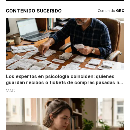
CONTENIDO SUGERIDO
Contenido
GEC
Los expertos en psicología coinciden: quienes
guardan recibos o tickets de compras pasadas no
son acumuladores, sino que tienen necesidad de
MAG.
control