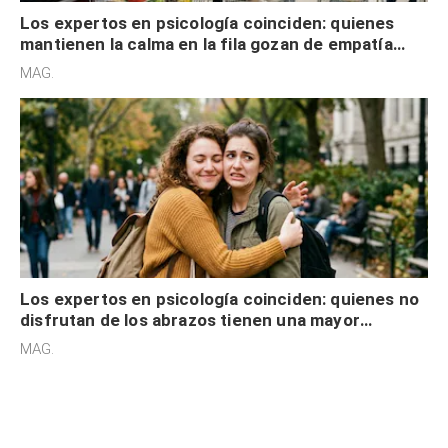
Los expertos en psicología coinciden: quienes
mantienen la calma en la fila gozan de empatía
cognitiva, gratitud y no solo tienen autocontrol
MAG.
Los expertos en psicología coinciden: quienes no
disfrutan de los abrazos tienen una mayor
sensibilidad a los estímulos físicos y no es por
MAG.
desinterés