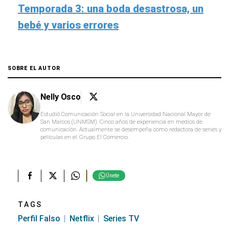
Temporada 3: una boda desastrosa, un
bebé y varios errores
SOBRE EL AUTOR
Nelly Osco
Estudió Comunicación Social en la Universidad Nacional Mayor de
San Marcos (UNMSM). Cinco años de experiencia en medios de
comunicación. Actualmente se desempeña como redactora de series y
películas en el Grupo El Comercio.
Únete
TAGS
Perfil Falso
Netflix
Series TV