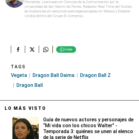
Periodista. Licenciado en Ciencias de la Comunicación por la
Universidad de San Martín de Porres. Redactor Real Time del Núcleo
de Audiencias en secciones web especializadas en México y Estados
Unidos dentro del Grupo El Comercio.
Únete
TAGS
Vegeta
Dragon Ball Daima
Dragon Ball Z
Dragon Ball
LO MÁS VISTO
Guía de nuevos actores y personajes de
“Mi vida con los chicos Walter” -
Temporada 3: quiénes se unen al elenco
de la serie de Netflix