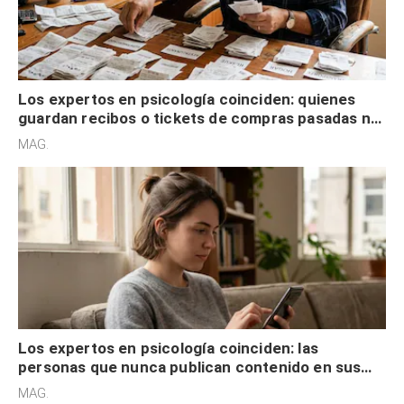
Los expertos en psicología coinciden: quienes
guardan recibos o tickets de compras pasadas no
son acumuladores, sino que tienen necesidad de
MAG.
control
Los expertos en psicología coinciden: las
personas que nunca publican contenido en sus
redes sociales no pretenden buscar validación
MAG.