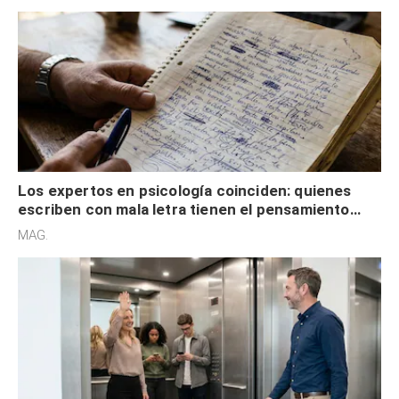
externa
Los expertos en psicología coinciden: quienes
escriben con mala letra tienen el pensamiento
acelerado y no lo hacen por desinterés
MAG.