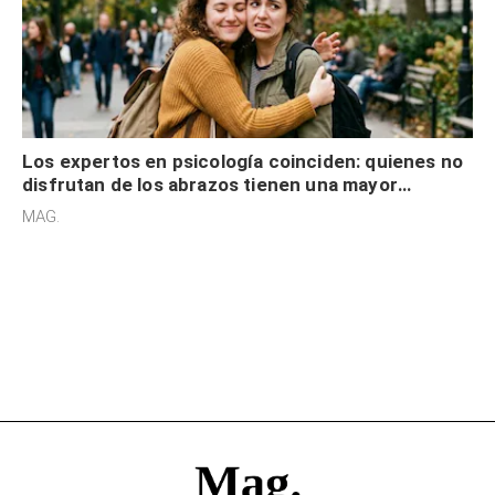
Los expertos en psicología coinciden: quienes no
disfrutan de los abrazos tienen una mayor
sensibilidad a los estímulos físicos y no es por
MAG.
desinterés