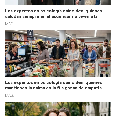
Los expertos en psicología coinciden: quienes
saludan siempre en el ascensor no viven a la
defensiva y tienen apertura social
MAG.
Los expertos en psicología coinciden: quienes
mantienen la calma en la fila gozan de empatía
cognitiva, gratitud y no solo tienen autocontrol
MAG.