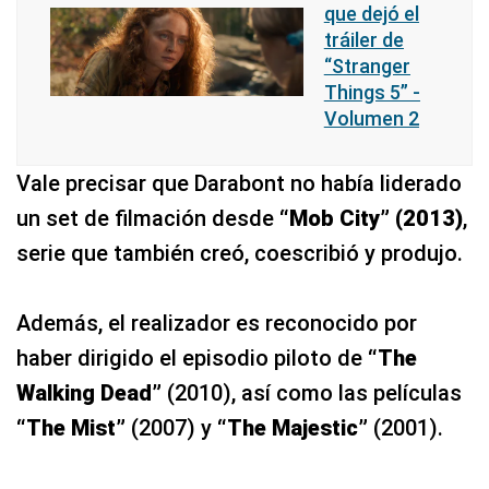
que dejó el
tráiler de
“Stranger
Things 5” -
Volumen 2
Vale precisar que Darabont no había liderado
un set de filmación desde
“Mob City” (2013)
,
serie que también creó, coescribió y produjo.
Además, el realizador es reconocido por
haber dirigido el episodio piloto de
“The
Walking Dead”
(2010), así como las películas
“The Mist”
(2007) y
“The Majestic”
(2001).