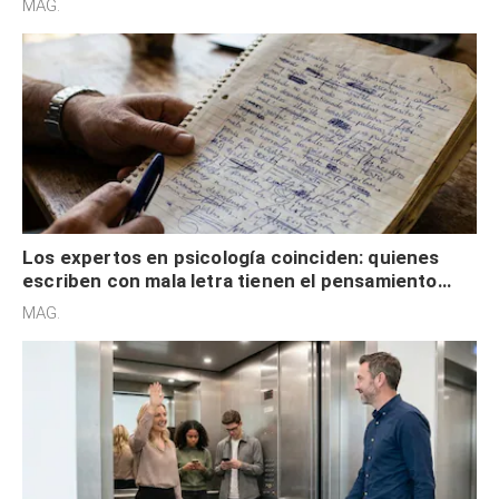
MAG.
externa
Los expertos en psicología coinciden: quienes
escriben con mala letra tienen el pensamiento
acelerado y no lo hacen por desinterés
MAG.