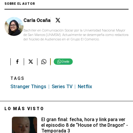
SOBRE EL AUTOR
Carla Ocaña
Bachiller en Comunicación Social por la Universidad Nacional Mayor
de San Marcos (UNMSM). Actualmente se desempeña como redactora
del Núcleo de Audiencias en el Grupo El Comercio.
Únete
TAGS
Stranger Things
Series TV
Netflix
LO MÁS VISTO
El gran final: fecha, hora y link para ver
el episodio 8 de “House of the Dragon” -
Temporada 3