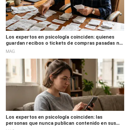
Los expertos en psicología coinciden: quienes
guardan recibos o tickets de compras pasadas no
son acumuladores, sino que tienen necesidad de
MAG.
control
Los expertos en psicología coinciden: las
personas que nunca publican contenido en sus
redes sociales no pretenden buscar validación