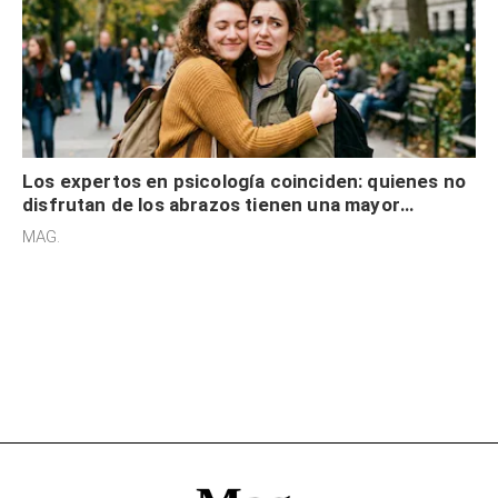
Los expertos en psicología coinciden: quienes no
disfrutan de los abrazos tienen una mayor
sensibilidad a los estímulos físicos y no es por
MAG.
desinterés