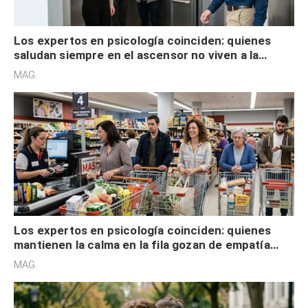
Los expertos en psicología coinciden: quienes
saludan siempre en el ascensor no viven a la
defensiva y tienen apertura social
MAG.
Los expertos en psicología coinciden: quienes
mantienen la calma en la fila gozan de empatía
cognitiva, gratitud y no solo tienen autocontrol
MAG.