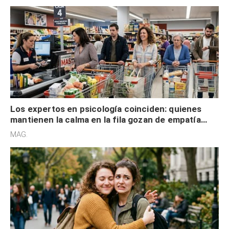
Los expertos en psicología coinciden: quienes
mantienen la calma en la fila gozan de empatía
cognitiva, gratitud y no solo tienen autocontrol
MAG.