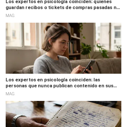
Los expertos en psicología coinciden: quienes
guardan recibos o tickets de compras pasadas no
son acumuladores, sino que tienen necesidad de
MAG.
control
Los expertos en psicología coinciden: las
personas que nunca publican contenido en sus
redes sociales no pretenden buscar validación
MAG.
externa