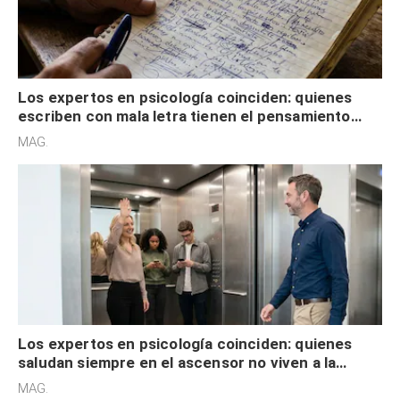
Los expertos en psicología coinciden: quienes
escriben con mala letra tienen el pensamiento
acelerado y no lo hacen por desinterés
MAG.
Los expertos en psicología coinciden: quienes
saludan siempre en el ascensor no viven a la
defensiva y tienen apertura social
MAG.