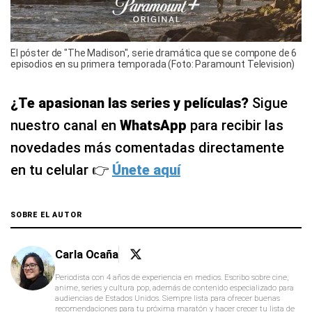
El póster de "The Madison", serie dramática que se compone de 6
episodios en su primera temporada (Foto: Paramount Television)
¿Te apasionan las series y películas?
Sigue
nuestro canal en
WhatsApp
para recibir las
novedades más comentadas directamente
en tu celular 👉
Únete aquí
SOBRE EL AUTOR
Carla Ocaña
Periodista con 4 años de experiencia en medios. Escribo sobre cine,
anime, series y cultura pop, además de contenido especializado para
audiencias de Estados Unidos. Siempre lista para ofrecer buenas
recomendaciones para tu próxima maratón y hacer crecer tu lista de