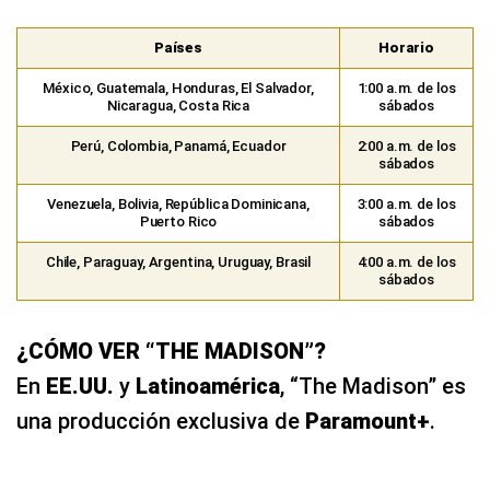
Países
Horario
México, Guatemala, Honduras, El Salvador,
1:00 a.m. de los
Nicaragua, Costa Rica
sábados
Perú, Colombia, Panamá, Ecuador
2:00 a.m. de los
sábados
Venezuela, Bolivia, República Dominicana,
3:00 a.m. de los
Puerto Rico
sábados
Chile, Paraguay, Argentina, Uruguay, Brasil
4:00 a.m. de los
sábados
¿CÓMO VER “THE MADISON”?
En
EE.UU.
y
Latinoamérica
, “The Madison” es
una producción exclusiva de
Paramount+
.