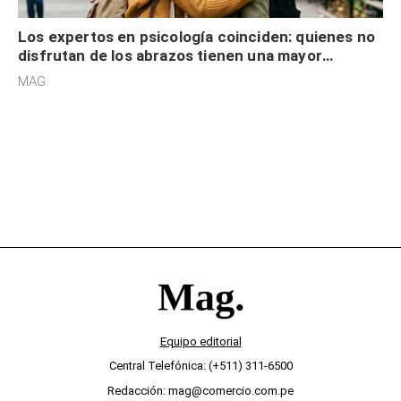
Los expertos en psicología coinciden: quienes no
disfrutan de los abrazos tienen una mayor
sensibilidad a los estímulos físicos y no es por
MAG.
desinterés
Equipo editorial
Central Telefónica: (+511) 311-6500
Redacción: mag@comercio.com.pe