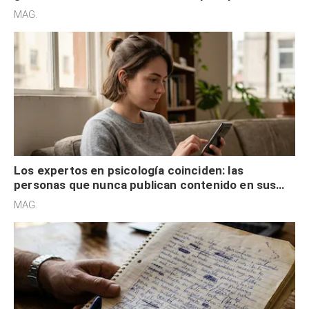
son acumuladores, sino que tienen necesidad de
MAG.
control
Los expertos en psicología coinciden: las
personas que nunca publican contenido en sus
redes sociales no pretenden buscar validación
MAG.
externa