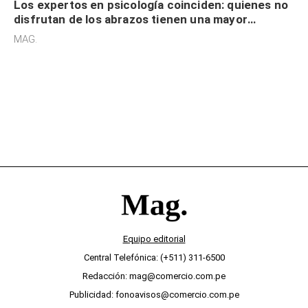
Los expertos en psicología coinciden: quienes no
disfrutan de los abrazos tienen una mayor
sensibilidad a los estímulos físicos y no es por
MAG.
desinterés
Equipo editorial
Central Telefónica: (+511) 311-6500
Redacción: mag@comercio.com.pe
Publicidad: fonoavisos@comercio.com.pe