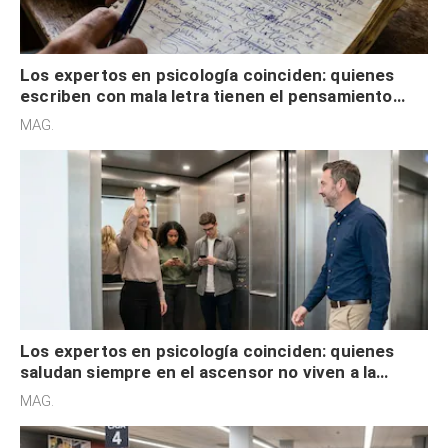
Los expertos en psicología coinciden: quienes
escriben con mala letra tienen el pensamiento
acelerado y no lo hacen por desinterés
MAG.
Los expertos en psicología coinciden: quienes
saludan siempre en el ascensor no viven a la
defensiva y tienen apertura social
MAG.