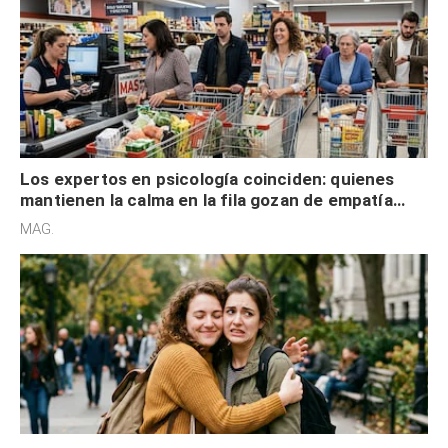
Los expertos en psicología coinciden: quienes
mantienen la calma en la fila gozan de empatía
cognitiva, gratitud y no solo tienen autocontrol
MAG.