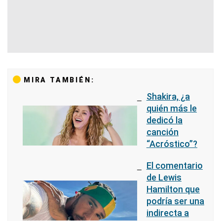
MIRA TAMBIÉN:
Shakira, ¿a
quién más le
dedicó la
canción
“Acróstico”?
El comentario
de Lewis
Hamilton que
podría ser una
indirecta a