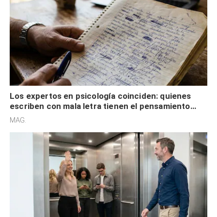
Los expertos en psicología coinciden: quienes
escriben con mala letra tienen el pensamiento
acelerado y no lo hacen por desinterés
MAG.