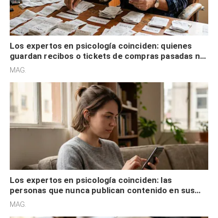
Los expertos en psicología coinciden: quienes
guardan recibos o tickets de compras pasadas no
son acumuladores, sino que tienen necesidad de
MAG.
control
Los expertos en psicología coinciden: las
personas que nunca publican contenido en sus
redes sociales no pretenden buscar validación
MAG.
externa