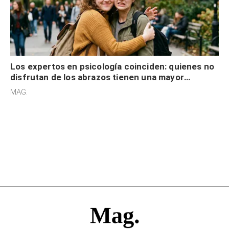
Los expertos en psicología coinciden: quienes no
disfrutan de los abrazos tienen una mayor
sensibilidad a los estímulos físicos y no es por
MAG.
desinterés