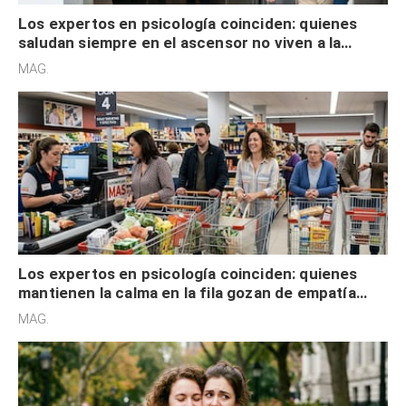
Los expertos en psicología coinciden: quienes
saludan siempre en el ascensor no viven a la
defensiva y tienen apertura social
MAG.
Los expertos en psicología coinciden: quienes
mantienen la calma en la fila gozan de empatía
cognitiva, gratitud y no solo tienen autocontrol
MAG.