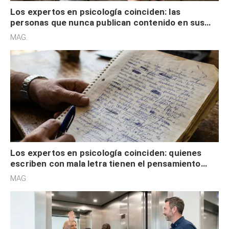
Los expertos en psicología coinciden: las
personas que nunca publican contenido en sus
redes sociales no pretenden buscar validación
MAG.
externa
Los expertos en psicología coinciden: quienes
escriben con mala letra tienen el pensamiento
acelerado y no lo hacen por desinterés
MAG.