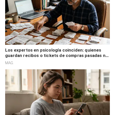
Los expertos en psicología coinciden: quienes
guardan recibos o tickets de compras pasadas no
son acumuladores, sino que tienen necesidad de
MAG.
control