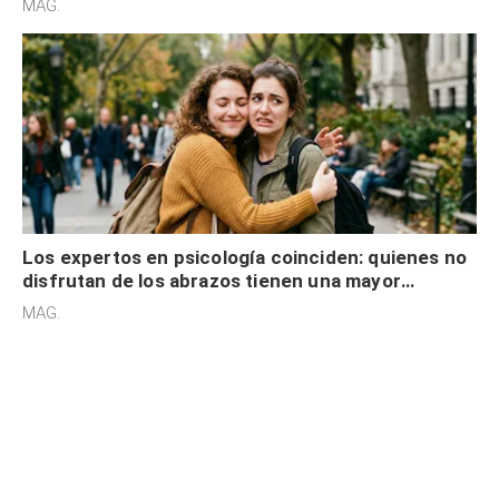
MAG.
Los expertos en psicología coinciden: quienes no
disfrutan de los abrazos tienen una mayor
sensibilidad a los estímulos físicos y no es por
MAG.
desinterés