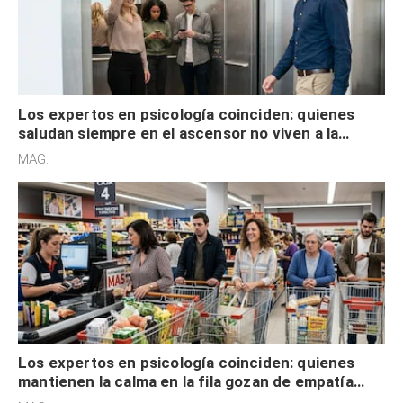
Los expertos en psicología coinciden: quienes
saludan siempre en el ascensor no viven a la
defensiva y tienen apertura social
MAG.
Los expertos en psicología coinciden: quienes
mantienen la calma en la fila gozan de empatía
cognitiva, gratitud y no solo tienen autocontrol