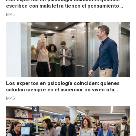
escriben con mala letra tienen el pensamiento
acelerado y no lo hacen por desinterés
MAG.
Los expertos en psicología coinciden: quienes
saludan siempre en el ascensor no viven a la
defensiva y tienen apertura social
MAG.