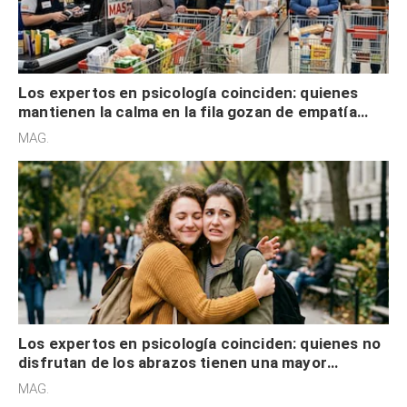
Los expertos en psicología coinciden: quienes
mantienen la calma en la fila gozan de empatía
cognitiva, gratitud y no solo tienen autocontrol
MAG.
Los expertos en psicología coinciden: quienes no
disfrutan de los abrazos tienen una mayor
sensibilidad a los estímulos físicos y no es por
MAG.
desinterés