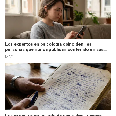
Los expertos en psicología coinciden: las
personas que nunca publican contenido en sus
redes sociales no pretenden buscar validación
MAG.
externa
Los expertos en psicología coinciden: quienes