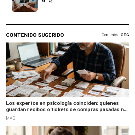
GTQ
CONTENIDO SUGERIDO
Contenido
GEC
Los expertos en psicología coinciden: quienes
guardan recibos o tickets de compras pasadas no
son acumuladores, sino que tienen necesidad de
MAG.
control