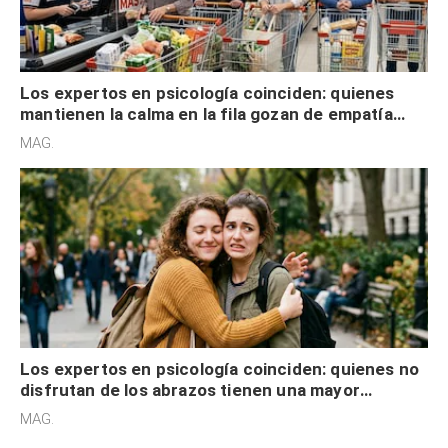
Los expertos en psicología coinciden: quienes
mantienen la calma en la fila gozan de empatía
cognitiva, gratitud y no solo tienen autocontrol
MAG.
Los expertos en psicología coinciden: quienes no
disfrutan de los abrazos tienen una mayor
sensibilidad a los estímulos físicos y no es por
MAG.
desinterés