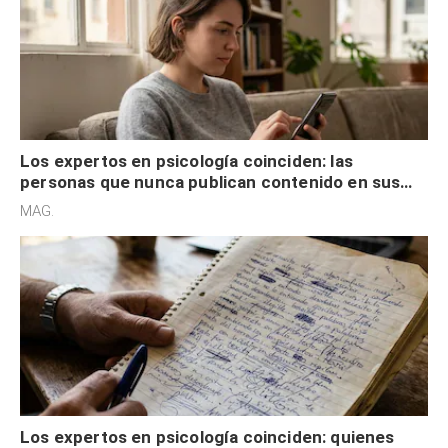
Los expertos en psicología coinciden: las
personas que nunca publican contenido en sus
redes sociales no pretenden buscar validación
MAG.
externa
Los expertos en psicología coinciden: quienes