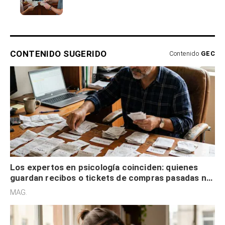
CONTENIDO SUGERIDO
Contenido
GEC
Los expertos en psicología coinciden: quienes
guardan recibos o tickets de compras pasadas no
son acumuladores, sino que tienen necesidad de
MAG.
control