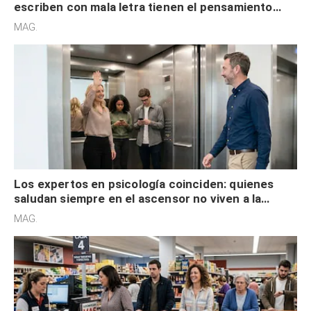
escriben con mala letra tienen el pensamiento
acelerado y no lo hacen por desinterés
MAG.
Los expertos en psicología coinciden: quienes
saludan siempre en el ascensor no viven a la
defensiva y tienen apertura social
MAG.