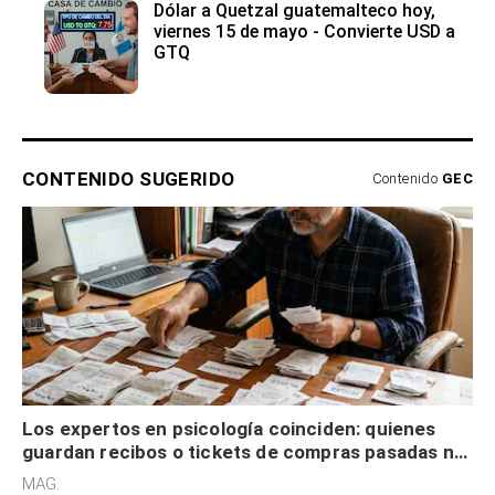
Dólar a Quetzal guatemalteco hoy,
viernes 15 de mayo - Convierte USD a
GTQ
CONTENIDO SUGERIDO
Contenido
GEC
Los expertos en psicología coinciden: quienes
guardan recibos o tickets de compras pasadas no
son acumuladores, sino que tienen necesidad de
MAG.