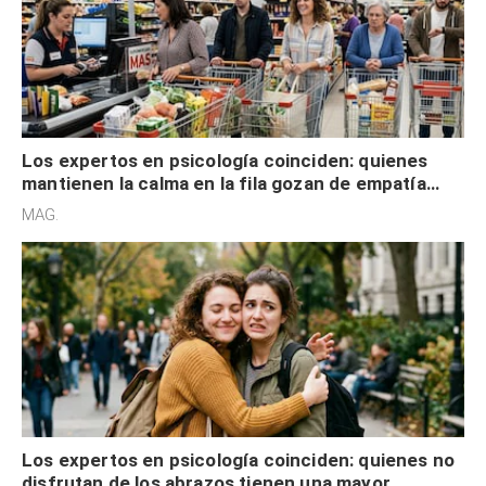
Los expertos en psicología coinciden: quienes
mantienen la calma en la fila gozan de empatía
cognitiva, gratitud y no solo tienen autocontrol
MAG.
Los expertos en psicología coinciden: quienes no
disfrutan de los abrazos tienen una mayor