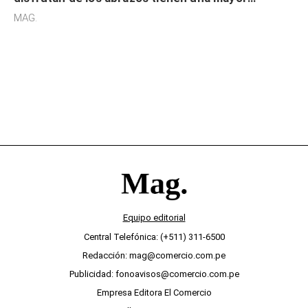
sensibilidad a los estímulos físicos y no es por
MAG.
desinterés
Equipo editorial
Central Telefónica: (+511) 311-6500
Redacción: mag@comercio.com.pe
Publicidad: fonoavisos@comercio.com.pe
Empresa Editora El Comercio