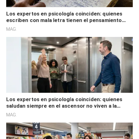
Los expertos en psicología coinciden: quienes
escriben con mala letra tienen el pensamiento
acelerado y no lo hacen por desinterés
MAG.
Los expertos en psicología coinciden: quienes
saludan siempre en el ascensor no viven a la
defensiva y tienen apertura social
MAG.