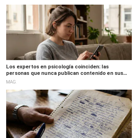
control
Los expertos en psicología coinciden: las
personas que nunca publican contenido en sus
redes sociales no pretenden buscar validación
MAG.
externa