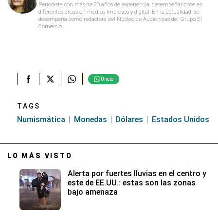
Periodista con más de 20 años de experiencia, desempeñándose en
diferentes áreas en medios impresos y digital. En la actualidad, se
desempeña como redactora del Núcleo de Audiencias del Grupo El
Comercio.
Únete
TAGS
Numismática
Monedas
Dólares
Estados Unidos
LO MÁS VISTO
Alerta por fuertes lluvias en el centro y
este de EE.UU.: estas son las zonas
bajo amenaza