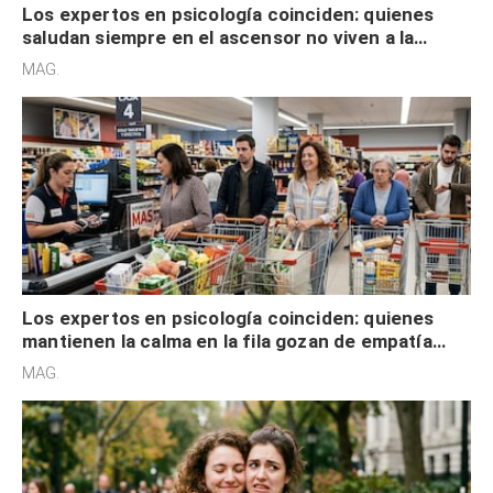
Los expertos en psicología coinciden: quienes
saludan siempre en el ascensor no viven a la
defensiva y tienen apertura social
MAG.
Los expertos en psicología coinciden: quienes
mantienen la calma en la fila gozan de empatía
cognitiva, gratitud y no solo tienen autocontrol
MAG.