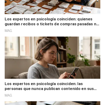
Los expertos en psicología coinciden: quienes
guardan recibos o tickets de compras pasadas no
son acumuladores, sino que tienen necesidad de
MAG.
control
Los expertos en psicología coinciden: las
personas que nunca publican contenido en sus
redes sociales no pretenden buscar validación
MAG.
externa