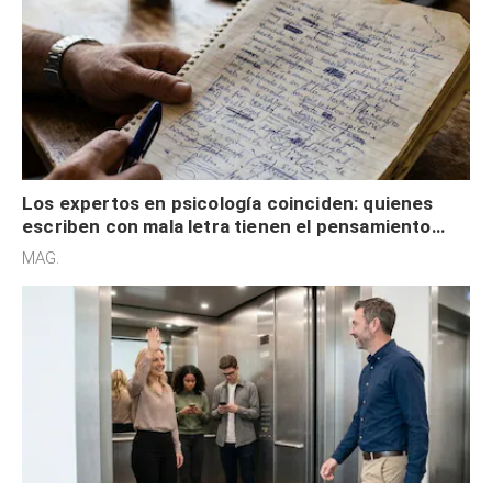
Los expertos en psicología coinciden: quienes
escriben con mala letra tienen el pensamiento
acelerado y no lo hacen por desinterés
MAG.