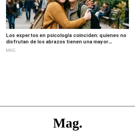
Los expertos en psicología coinciden: quienes no
disfrutan de los abrazos tienen una mayor
sensibilidad a los estímulos físicos y no es por
MAG.
desinterés