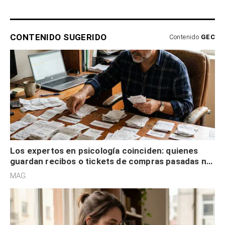
CONTENIDO SUGERIDO
Contenido
GEC
Los expertos en psicología coinciden: quienes
guardan recibos o tickets de compras pasadas no
son acumuladores, sino que tienen necesidad de
MAG.
control