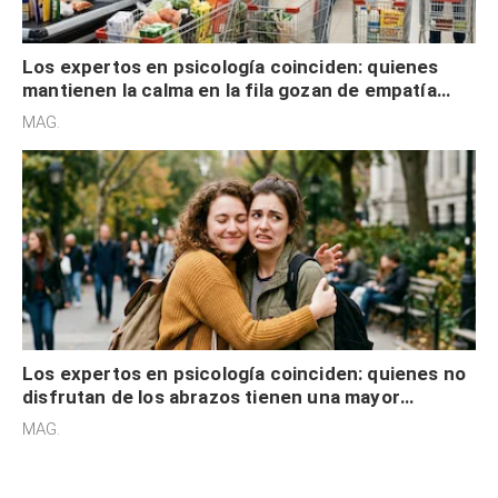
Los expertos en psicología coinciden: quienes
mantienen la calma en la fila gozan de empatía
cognitiva, gratitud y no solo tienen autocontrol
MAG.
Los expertos en psicología coinciden: quienes no
disfrutan de los abrazos tienen una mayor
sensibilidad a los estímulos físicos y no es por
MAG.
desinterés