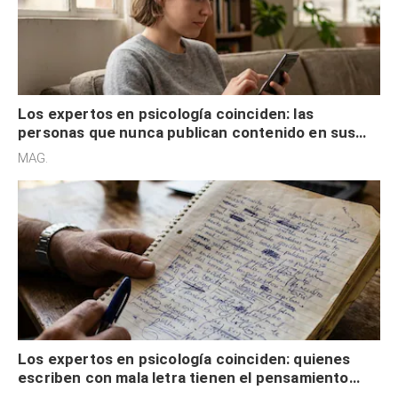
Los expertos en psicología coinciden: las
personas que nunca publican contenido en sus
redes sociales no pretenden buscar validación
MAG.
externa
Los expertos en psicología coinciden: quienes
escriben con mala letra tienen el pensamiento
acelerado y no lo hacen por desinterés