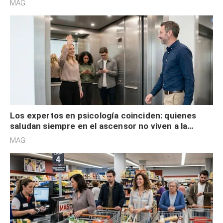
MAG.
Los expertos en psicología coinciden: quienes
saludan siempre en el ascensor no viven a la
defensiva y tienen apertura social
MAG.