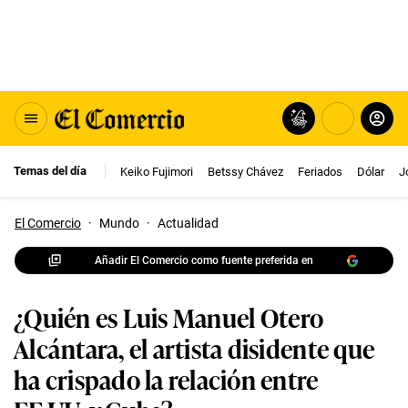
Temas del día
Keiko Fujimori
Betssy Chávez
Feriados
Dólar
J
El Comercio
·
Mundo
·
Actualidad
Añadir El Comercio como fuente preferida en
¿Quién es Luis Manuel Otero
Alcántara, el artista disidente que
ha crispado la relación entre