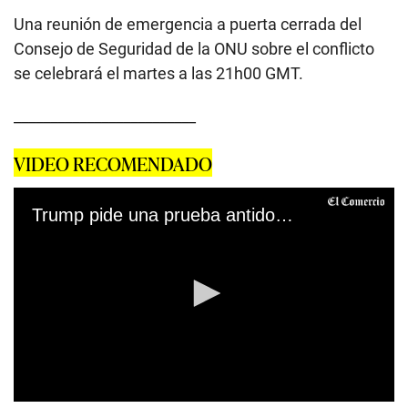
Una reunión de emergencia a puerta cerrada del
Consejo de Seguridad de la ONU sobre el conflicto
se celebrará el martes a las 21h00 GMT.
_________________________
VIDEO RECOMENDADO
Trump pide una prueba antidopaje de Biden ante primer debate. (AFP).
0