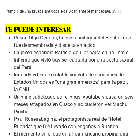
s
e
Trump pide una prueba antidopaje de Biden ante primer debate. (AFP).
c
o
n
TE PUEDE INTERESAR
d
s
Rusia: Olga Demina, la joven bailarina del Bolshoi que
o
f
fue desmembrada y disuelta en ácido
1
La joven española Patricia Aguilar narra en un libro el
m
i
infierno que vivió tras ser captada por una secta sexual
n
del Perú
u
t
Irán advierte que restablecimiento de sanciones de
e
Estados Unidos es “una gran amenaza” para la paz y
,
4
la ONU
6
Un viaje saboteado por el virus: youtubers pasaron seis
s
e
meses atrapados en Cusco y no pudieron ver Machu
c
Picchu
o
n
Paul Rusesabagina, el protagonista real de “Hotel
d
Ruanda” que fue llevado con engaños a Ruanda
s
El momento en el que un afroamericano propina una