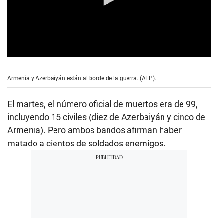
0
s
e
Armenia y Azerbaiyán están al borde de la guerra. (AFP).
c
o
n
El martes, el número oficial de muertos era de 99,
d
s
incluyendo 15 civiles (diez de Azerbaiyán y cinco de
o
Armenia). Pero ambos bandos afirman haber
f
1
matado a cientos de soldados enemigos.
m
i
n
u
t
e
,
5
9
s