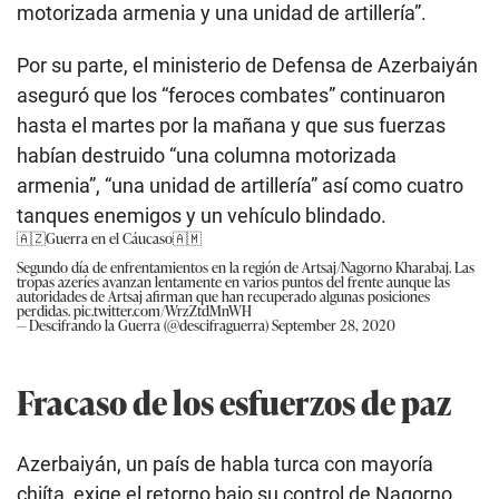
motorizada armenia y una unidad de artillería”.
Por su parte, el ministerio de Defensa de Azerbaiyán
aseguró que los “feroces combates” continuaron
hasta el martes por la mañana y que sus fuerzas
habían destruido “una columna motorizada
armenia”, “una unidad de artillería” así como cuatro
tanques enemigos y un vehículo blindado.
🇦🇿Guerra en el Cáucaso🇦🇲
Segundo día de enfrentamientos en la región de Artsaj/Nagorno Kharabaj. Las
tropas azeríes avanzan lentamente en varios puntos del frente aunque las
autoridades de Artsaj afirman que han recuperado algunas posiciones
perdidas.
pic.twitter.com/WrzZtdMnWH
— Descifrando la Guerra (@descifraguerra)
September 28, 2020
Fracaso de los esfuerzos de paz
Azerbaiyán, un país de habla turca con mayoría
chiíta, exige el retorno bajo su control de Nagorno