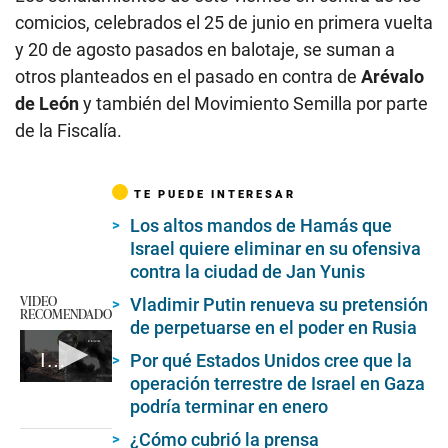
comicios, celebrados el 25 de junio en primera vuelta
y 20 de agosto pasados en balotaje, se suman a
otros planteados en el pasado en contra de
Arévalo
de León
y también del Movimiento Semilla por parte
de la Fiscalía.
TE PUEDE INTERESAR
Los altos mandos de Hamás que
Israel quiere eliminar en su ofensiva
contra la ciudad de Jan Yunis
VIDEO
Vladimir Putin renueva su pretensión
RECOMENDADO
de perpetuarse en el poder en Rusia
Israel vuelve al ataque
Por qué Estados Unidos cree que la
operación terrestre de Israel en Gaza
0
podría terminar en enero
seconds
of
1
¿Cómo cubrió la prensa