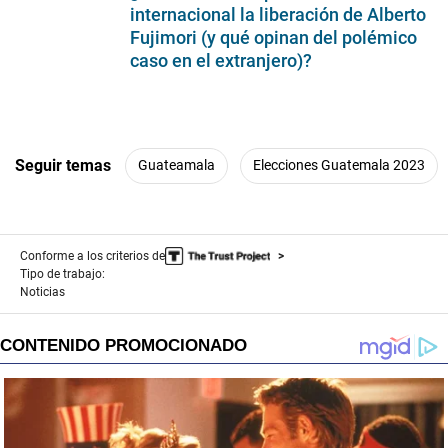
minute,
internacional la liberación de Alberto
18
Fujimori (y qué opinan del polémico
seconds
caso en el extranjero)?
Seguir temas
Guateamala
Elecciones Guatemala 2023
Conforme a los criterios de
Tipo de trabajo:
Noticias