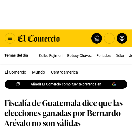
Temas del día
Keiko Fujimori
Betssy Chávez
Feriados
Dólar
J
El Comercio
·
Mundo
·
Centroamerica
Añadir El Comercio como fuente preferida en
Fiscalía de Guatemala dice que las
elecciones ganadas por Bernardo
Arévalo no son válidas