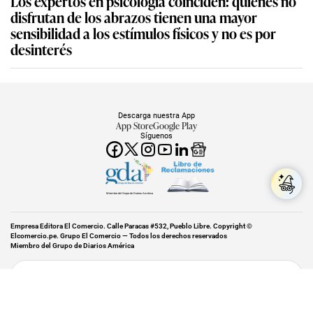
Los expertos en psicología coinciden: quienes no
disfrutan de los abrazos tienen una mayor
sensibilidad a los estímulos físicos y no es por
desinterés
Descarga nuestra App
App Store
Google Play
Síguenos
Miembro del Grupo de Diarios América
Empresa Editora El Comercio. Calle Paracas #532, Pueblo Libre. Copyright ©
Elcomercio.pe. Grupo El Comercio — Todos los derechos reservados
Miembro del Grupo de Diarios América
Subir