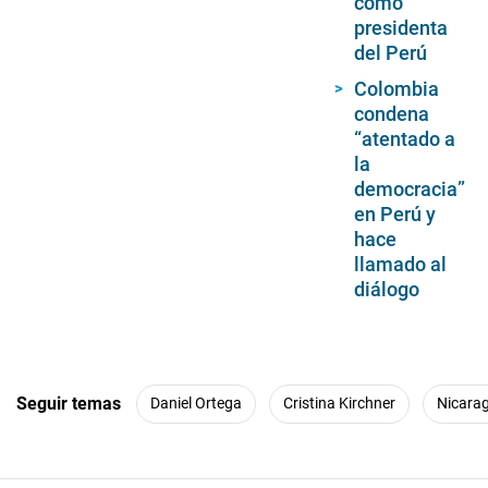
como
presidenta
del Perú
Colombia
condena
“atentado a
la
democracia”
en Perú y
hace
llamado al
diálogo
Seguir temas
Daniel Ortega
Cristina Kirchner
Nicara