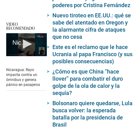
poderes por Cristina Fernández
Nuevo tiroteo en EE.UU.: qué se
sabe del atentado en Oregon y
VIDEO
RECOMENDADO
la alarmante cifra de ataques
que no cesa
Nicaragua: Rayo impacta contra un ómnibus y genera pánico en pasajeros
Este es el reclamo que le hace
Ucrania al papa Francisco (y sus
0
posibles consecuencias)
seconds
of
Nicaragua: Rayo
¿Cómo es que China “hace
44
impacta contra un
seconds
llover” para combatir el duro
ómnibus y genera
pánico en pasajeros
golpe de la ola de calor y la
sequía?
Bolsonaro quiere quedarse, Lula
busca volver: la esperada
batalla por la presidencia de
Brasil