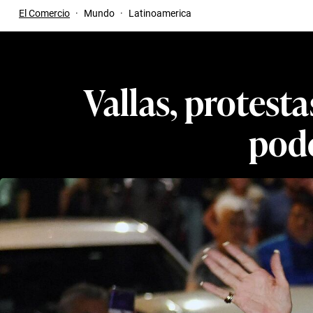
El Comercio
·
Mundo
·
Latinoamerica
Vallas, protesta
pode