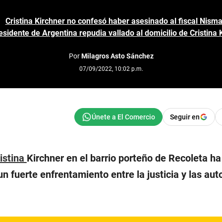
Cristina Kirchner no confesó haber asesinado al fiscal Nism
residente de Argentina repudia vallado al domicilio de Cristina 
Por
Milagros Asto Sánchez
07/09/2022, 10:02 p.m.
Seguir en
istina
Kirchner en el barrio porteño de Recoleta h
un fuerte enfrentamiento entre la justicia y las au