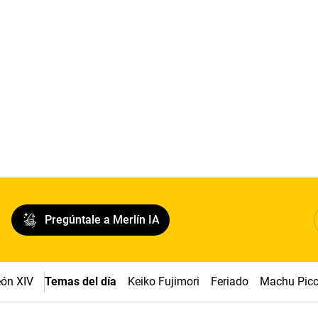
Pregúntale a Merlín IA
ón XIV
Temas del día
Keiko Fujimori
Feriado
Machu Pic