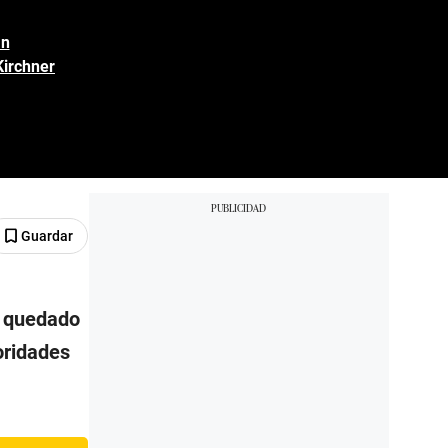
an
Kirchner
Guardar
a quedado
toridades