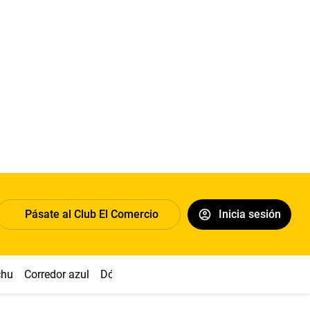
Pásate al Club El Comercio
Inicia sesión
chu
Corredor azul
Dólar
Congreso
Nasca
Acuña
Toled