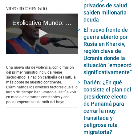
privados de salud
VIDEO RECOMENDADO
salden millonaria
deuda
Explicativo Mundo: Haití, el país en crisis perpetua
El nuevo frente de
guerra abierto por
Rusia en Kharkiv,
región clave de
0
Ucrania donde la
seconds
situación “empeoró
of
Una nueva ola de violencia, con dimisión
3
significativamente”
del primer ministro incluida, viene
minutes,
sacudiendo la nación caribeña de Haití, la
33
Darién: ¿En qué
más pobre de nuestro continente.
seconds
Examinamos los diversos factores que a lo
consiste el plan del
largo del tiempo han llevado a Haití a vivir
presidente electo
en medio de dramas constantes y con
pocas esperanzas de salir del hoyo.
de Panamá para
cerrar la muy
transitada y
peligrosa ruta
migratoria?