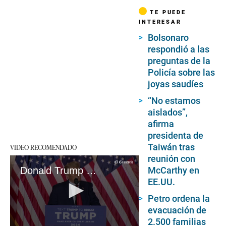
TE PUEDE
INTERESAR
Bolsonaro
respondió a las
preguntas de la
Policía sobre las
joyas saudíes
“No estamos
aislados”,
afirma
presidenta de
Taiwán tras
VIDEO RECOMENDADO
reunión con
McCarthy en
Donald Trump se lanza en la carrera por la Casa Blanca
EE.UU.
Petro ordena la
evacuación de
2.500 familias