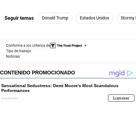
Seguir temas
Donald Trump
Estados Unidos
Stormy 
Conforme a los criterios de
Tipo de trabajo:
Noticias