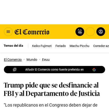
Temas del día
Keiko Fujimori
Feriado
Machu Picchu
Corredor az
El Comercio
·
Mundo
·
Eeuu
Añadir El Comercio como fuente preferida en
Trump pide que se desfinancie al
FBI y al Departamento de Justicia
“Los republicanos en el Congreso deben dejar de