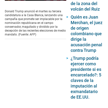
0
de la zona del
seconds
volcán del Ruiz
of
Donald Trump anunció el martes su tercera
2
candidatura a la Casa Blanca, lanzando una
Quién es Juan
minutes,
campaña que promete ser implacable por la
7
Merchan, el juez
nominación republicana en el campo
seconds
conservador, magullado y dividido por la
de origen
decepción de las recientes elecciones de medio
colombiano que
mandato. (Fuente: AFP)
dirige la
acusación penal
contra Trump
¿Trump podría
ejercer como
presidente si es
encarcelado?: 5
claves de la
imputación al
exmandatario
de EE.UU.